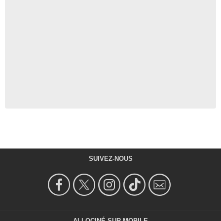
SUIVEZ-NOUS
ALLOCINÉ SUR MOBILE