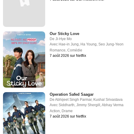
Our Sticky Love
De
Ji-Hye Mo
Avec
Hae-in Jung
,
Ha Young
,
Seo Jung-Yeon
Romance
,
Comédie
7 août 2026 sur Netflix
Operation Safed Saagar
De
Abhijeet Singh Parmar
,
Kushal Srivastava
Avec
Siddharth
,
Jimmy Shergill
,
Abhay Verma
Action
,
Drame
7 août 2026 sur Netflix