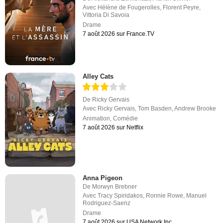
Avec
Hélène de Fougerolles
,
Florent Peyre
,
Vittoria Di Savoia
Drame
7 août 2026 sur France.TV
Alley Cats
De
Ricky Gervais
Avec
Ricky Gervais
,
Tom Basden
,
Andrew Brooke
Animation
,
Comédie
7 août 2026 sur Netflix
Anna Pigeon
De
Morwyn Brebner
Avec
Tracy Spiridakos
,
Ronnie Rowe
,
Manuel
Rodriguez-Saenz
Drame
7 août 2026 sur USA Network Inc.