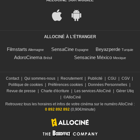
ALLOCINÉ À L'ÉTRANGER
Filmstarts
SensaCine
Beyazperde
Allemagne
Espagne
Turquie
AdoroCinema
Sensacine México
Brésil
Mexique
Contact
|
Qui sommes-nous
|
Recrutement
|
Publicité
|
CGU
|
CGV
|
Politique de cookies
|
Préférences cookies
|
Données Personnelles
|
Revue de presse
|
Charte d'écriture
|
Les services AlloCiné
|
Gérer Utiq
|
©AlloCiné
Retrouvez tous les horaires et infos de votre cinéma sur le numéro AlloCiné :
0 892 892 892
(0,90€/minute)