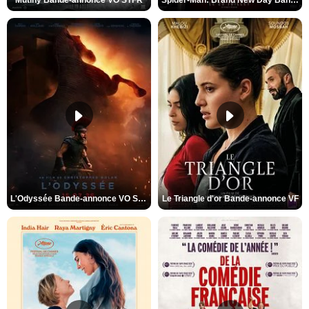
Mutiny Bande-annonce VO STFR
Spider-Man: Brand New Day Bande-annonce VO STFR
L'Odyssée Bande-annonce VO STFR
Le Triangle d'or Bande-annonce VF