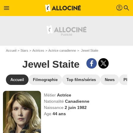
profil
menu
search
Accueil
Stars
Actrices
Actrice canadienne
Jewel Staite
Jewel Staite
Accueil
Filmographie
Top films/séries
News
Phot
Métier
Actrice
Nationalité
Canadienne
Naissance
2 juin 1982
Age
44
ans