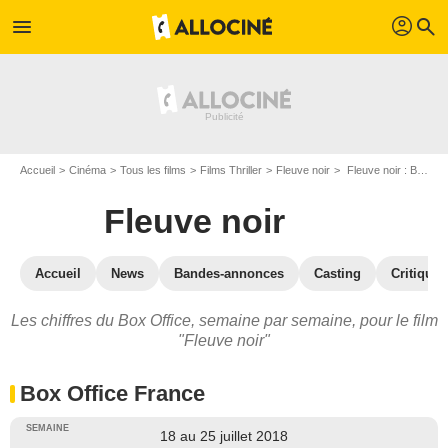
profil
menu
search
Accueil
Cinéma
Tous les films
Films Thriller
Fleuve noir
Fleuve noir : Box Office
Fleuve noir
Accueil
News
Bandes-annonces
Casting
Critiques
Les chiffres du Box Office, semaine par semaine, pour le film
"Fleuve noir"
Box Office France
18 au 25 juillet 2018