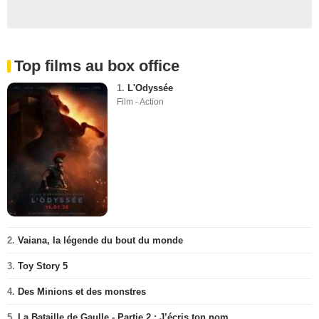
Top films au box office
1.
L'Odyssée
Film - Action
2.
Vaiana, la légende du bout du monde
3.
Toy Story 5
4.
Des Minions et des monstres
5.
La Bataille de Gaulle - Partie 2 : J’écris ton nom