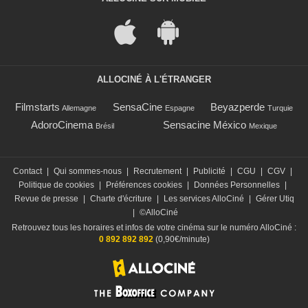
ALLOCINÉ À L'ÉTRANGER
Filmstarts
SensaCine
Beyazperde
Allemagne
Espagne
Turquie
AdoroCinema
Sensacine México
Brésil
Mexique
Contact
|
Qui sommes-nous
|
Recrutement
|
Publicité
|
CGU
|
CGV
|
Politique de cookies
|
Préférences cookies
|
Données Personnelles
|
Revue de presse
|
Charte d'écriture
|
Les services AlloCiné
|
Gérer Utiq
|
©AlloCiné
Retrouvez tous les horaires et infos de votre cinéma sur le numéro AlloCiné :
0 892 892 892
(0,90€/minute)