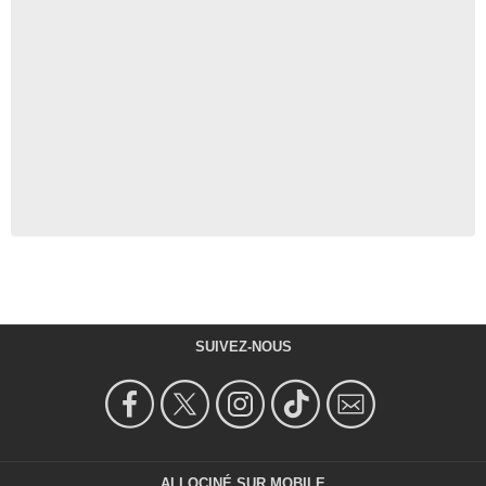
SUIVEZ-NOUS
ALLOCINÉ SUR MOBILE