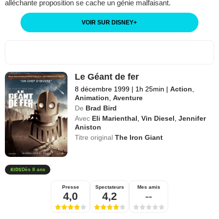
alléchante proposition se cache un génie malfaisant.
VOIR SUR DISNEY
+
Le Géant de fer
8 décembre 1999
|
1h 25min
|
Action
,
Animation
,
Aventure
De
Brad Bird
Avec
Eli Marienthal
,
Vin Diesel
,
Jennifer
Aniston
Titre original
The Iron Giant
Dès 8 ans
Presse
Spectateurs
Mes amis
4,0
4,2
--