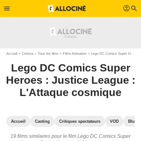
profil
menu
search
Accueil
Cinéma
Tous les films
Films Animation
Lego DC Comics Super Heroes : Justice League : L'Attaque cosmique
Lego DC Comics Super
Heroes : Justice League :
L'Attaque cosmique
Accueil
Casting
Critiques spectateurs
VOD
Blu-Ra
19 films similaires pour le film Lego DC Comics Super