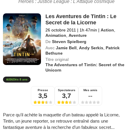
Heroes : Justice League : L'Attaque cosmique
Les Aventures de Tintin : Le
Secret de la Licorne
26 octobre 2011
|
1h 47min
|
Action
,
Animation
,
Aventure
De
Steven Spielberg
Avec
Jamie Bell
,
Andy Serkis
,
Patrick
Bethune
Titre original
The Adventures of Tintin: Secret of the
Unicorn
Dès 8 ans
Presse
Spectateurs
Mes amis
3,5
3,7
--
Parce qu’il achète la maquette d’un bateau appelé la Licorne,
Tintin, un jeune reporter, se retrouve entraîné dans une
fantastique aventure à la recherche d’un fabuleux secret...