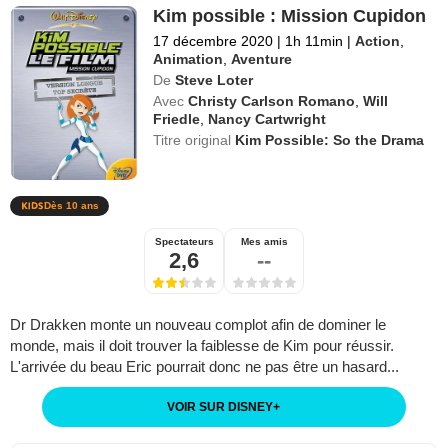
Kim possible : Mission Cupidon
17 décembre 2020
|
1h 11min
|
Action
,
Animation
,
Aventure
De
Steve Loter
Avec
Christy Carlson Romano
,
Will
Friedle
,
Nancy Cartwright
Titre original
Kim Possible: So the Drama
Dès 10 ans
Spectateurs
Mes amis
2,6
--
Dr Drakken monte un nouveau complot afin de dominer le
monde, mais il doit trouver la faiblesse de Kim pour réussir.
L'arrivée du beau Eric pourrait donc ne pas être un hasard...
VOIR SUR DISNEY
+