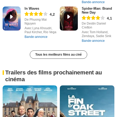
Bande-annonce
In Waves
Spider-Man: Brand
New Day
4,2
4,1
De Phuong Mai
Nguyen
De Destin Daniel
Cretton
Avec Lyna Khoudri,
Paul Kircher, Rio Vega
Avec Tom Holland,
Zendaya, Sadie Sink
Bande-annonce
Bande-annonce
Tous les meilleurs films au ciné
Trailers des films prochainement au
cinéma