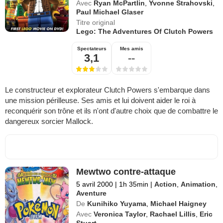
Avec
Ryan McPartlin
,
Yvonne Strahovski
,
Paul Michael Glaser
Titre original
Lego: The Adventures Of Clutch Powers
Spectateurs
Mes amis
3,1
--
Le constructeur et explorateur Clutch Powers s'embarque dans
une mission périlleuse. Ses amis et lui doivent aider le roi à
reconquérir son trône et ils n'ont d'autre choix que de combattre le
dangereux sorcier Mallock.
Mewtwo contre-attaque
5 avril 2000
|
1h 35min
|
Action
,
Animation
,
Aventure
De
Kunihiko Yuyama
,
Michael Haigney
Avec
Veronica Taylor
,
Rachael Lillis
,
Eric
Stuart