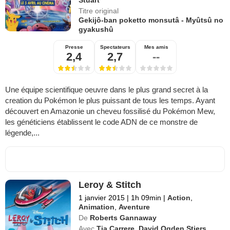
Titre original
Gekijô-ban poketto monsutâ - Myûtsû no
gyakushû
Presse
Spectateurs
Mes amis
2,4
2,7
--
Une équipe scientifique oeuvre dans le plus grand secret à la
creation du Pokémon le plus puissant de tous les temps. Ayant
découvert en Amazonie un cheveu fossilisé du Pokémon Mew,
les généticiens établissent le code ADN de ce monstre de
légende,...
Leroy & Stitch
1 janvier 2015
|
1h 09min
|
Action
,
Animation
,
Aventure
De
Roberts Gannaway
Avec
Tia Carrere
,
David Ogden Stiers
,