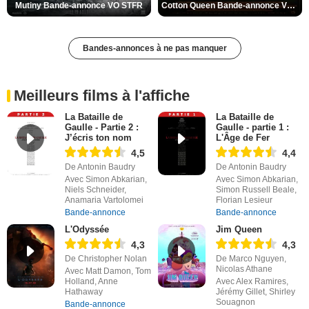
Mutiny Bande-annonce VO STFR
Cotton Queen Bande-annonce VO STFR
Bandes-annonces à ne pas manquer
Meilleurs films à l'affiche
La Bataille de
La Bataille de
Gaulle - Partie 2 :
Gaulle - partie 1 :
J’écris ton nom
L'Âge de Fer
4,5
4,4
De Antonin Baudry
De Antonin Baudry
Avec Simon Abkarian,
Avec Simon Abkarian,
Niels Schneider,
Simon Russell Beale,
Anamaria Vartolomei
Florian Lesieur
Bande-annonce
Bande-annonce
L'Odyssée
Jim Queen
4,3
4,3
De Christopher Nolan
De Marco Nguyen,
Nicolas Athane
Avec Matt Damon, Tom
Holland, Anne
Avec Alex Ramires,
Hathaway
Jérémy Gillet, Shirley
Souagnon
Bande-annonce