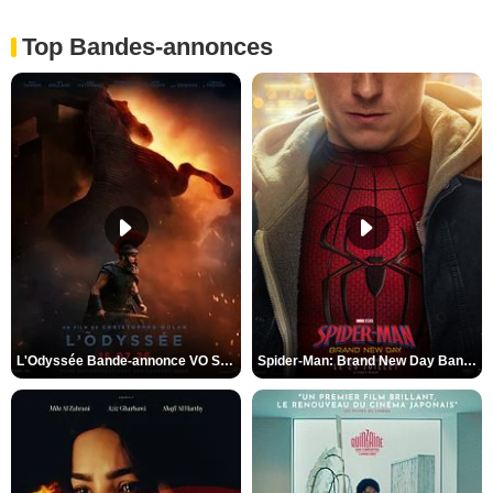
Top Bandes-annonces
L'Odyssée Bande-annonce VO STFR
Spider-Man: Brand New Day Bande-annonce VO STFR