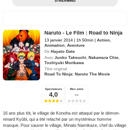
STREAMING
Naruto - Le Film : Road to Ninja
13 janvier 2014
|
1h 50min
|
Action
,
Animation
,
Aventure
De
Hayato Date
Avec
Junko Takeuchi
,
Nakamura Chie
,
Toshiyuki Morikawa
Titre original
Road To Ninja: Naruto The Movie
Spectateurs
Mes amis
4,0
--
16 ans plus tôt, le village de Konoha est attaqué par le démon-
renard Kyûbi, qui a été relaché par un mystérieux homme
masqué. Pour sauver le village, Minato Namikaze, chef du village