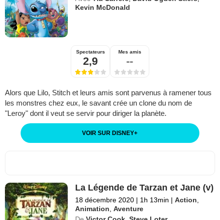
Kevin McDonald
Spectateurs
Mes amis
2,9
--
Alors que Lilo, Stitch et leurs amis sont parvenus à ramener tous
les monstres chez eux, le savant crée un clone du nom de
"Leroy" dont il veut se servir pour diriger la planète.
VOIR SUR DISNEY
+
La Légende de Tarzan et Jane (v)
18 décembre 2020
|
1h 13min
|
Action
,
Animation
,
Aventure
De
Victor Cook
,
Steve Loter