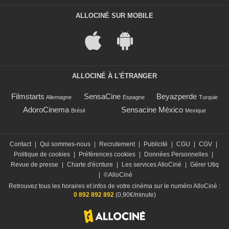
ALLOCINÉ SUR MOBILE
ALLOCINÉ À L'ÉTRANGER
Filmstarts
SensaCine
Beyazperde
Allemagne
Espagne
Turquie
AdoroCinema
Sensacine México
Brésil
Mexique
Contact
|
Qui sommes-nous
|
Recrutement
|
Publicité
|
CGU
|
CGV
|
Politique de cookies
|
Préférences cookies
|
Données Personnelles
|
Revue de presse
|
Charte d'écriture
|
Les services AlloCiné
|
Gérer Utiq
|
©AlloCiné
Retrouvez tous les horaires et infos de votre cinéma sur le numéro AlloCiné :
0 892 892 892
(0,90€/minute)