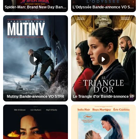
Spider-Man: Brand New Day Bande-annonce VO STFR
L'Odyssée Bande-annonce VO STFR
Mutiny Bande-annonce VO STFR
Le Triangle d'or Bande-annonce VF