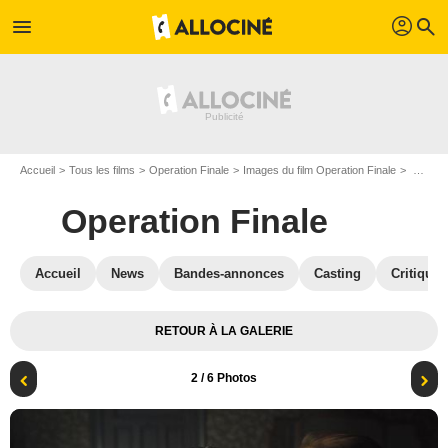
profil
menu
search
Accueil
Tous les films
Operation Finale
Images du film Operation Finale
Photo du film Operation Finale - Photo 2
Operation Finale
Accueil
News
Bandes-annonces
Casting
Critiques
RETOUR À LA GALERIE
2
/ 6 Photos