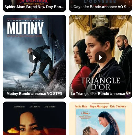
Spider-Man: Brand New Day Bande-annonce VO STFR
L'Odyssée Bande-annonce VO STFR
Mutiny Bande-annonce VO STFR
Le Triangle d'or Bande-annonce VF