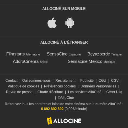
ALLOCINÉ SUR MOBILE
ALLOCINÉ À L'ÉTRANGER
Filmstarts
SensaCine
Beyazperde
Allemagne
Espagne
Turquie
AdoroCinema
Sensacine México
Brésil
Mexique
Contact
|
Qui sommes-nous
|
Recrutement
|
Publicité
|
CGU
|
CGV
|
Politique de cookies
|
Préférences cookies
|
Données Personnelles
|
Revue de presse
|
Charte d'écriture
|
Les services AlloCiné
|
Gérer Utiq
|
©AlloCiné
Retrouvez tous les horaires et infos de votre cinéma sur le numéro AlloCiné :
0 892 892 892
(0,90€/minute)