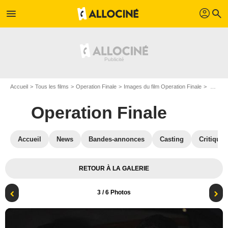
profil
menu
search
Accueil
Tous les films
Operation Finale
Images du film Operation Finale
Photo du film Operation Finale - Photo 3
Operation Finale
Accueil
News
Bandes-annonces
Casting
Critiques
RETOUR À LA GALERIE
3
/ 6 Photos