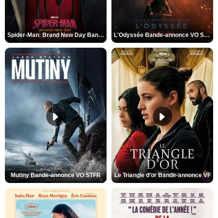
Spider-Man: Brand New Day Bande-annonce VO STFR
L'Odyssée Bande-annonce VO STFR
Mutiny Bande-annonce VO STFR
Le Triangle d'or Bande-annonce VF