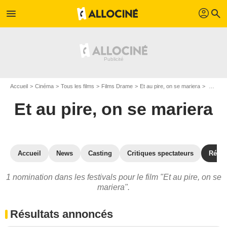
profil
menu
search
Accueil
Cinéma
Tous les films
Films Drame
Et au pire, on se mariera
Prix et nominations pour Et au pire, on se mariera
Et au pire, on se mariera
Accueil
News
Casting
Critiques spectateurs
Réco
1 nomination dans les festivals pour le film "Et au pire, on se
mariera".
Résultats annoncés