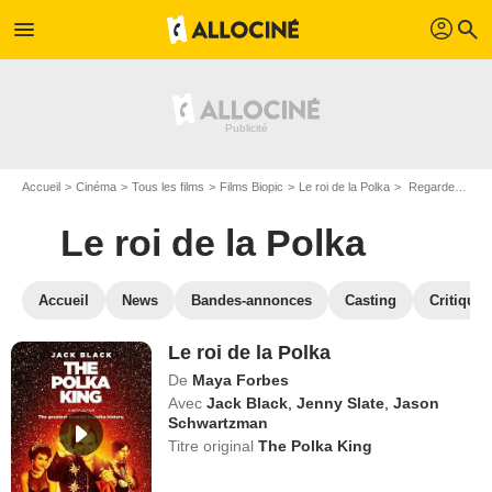
profil
menu
search
Accueil
Cinéma
Tous les films
Films Biopic
Le roi de la Polka
Regarder Le roi de la Polka en SVOD
Le roi de la Polka
Accueil
News
Bandes-annonces
Casting
Critiques
Le roi de la Polka
De
Maya Forbes
Avec
Jack Black
,
Jenny Slate
,
Jason
Schwartzman
Titre original
The Polka King