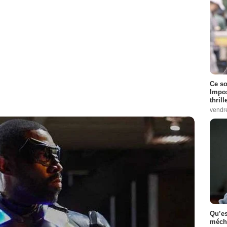
Ce so
Impos
thrill
vendr
Qu’es
méch