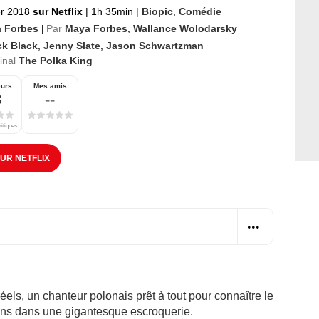
er 2018
sur Netflix
|
1h 35min
|
Biopic
,
Comédie
 Forbes
Par
Maya Forbes
,
Wallance Wolodarsky
|
ck Black
,
Jenny Slate
,
Jason Schwartzman
ginal
The Polka King
eurs
Mes amis
3
--
ritiques
SUR NETFLIX
éels, un chanteur polonais prêt à tout pour connaître le
ans dans une gigantesque escroquerie.