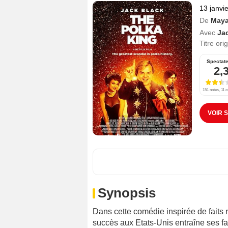
13 janvi
De
Maya
Avec
Ja
Titre ori
Spectat
2,
151 notes, 11 c
VOIR 
Synopsis
Dans cette comédie inspirée de faits r
succès aux Etats-Unis entraîne ses f