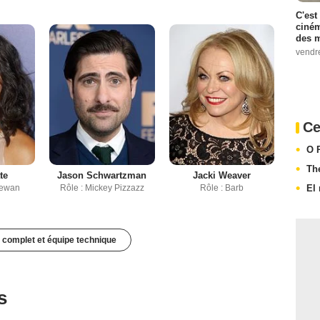
C'est
ciném
des m
vendr
Ce
O 
Th
te
Jason Schwartzman
Jacki Weaver
El 
Lewan
Rôle : Mickey Pizzazz
Rôle : Barb
 complet et équipe technique
s