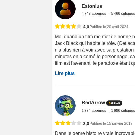
Estonius
4 743 abonnés
5 466 critique
4,0
Publiée le 20 avril 2024
Moi quand un film me met de nonne hum
Jack Black qui habite le rôle. (Cet act
n'a plus rien à voir avec sa prestati
minutes on a cerné le personnage, cabot
film est l'avenant, le paradoxe étant qu
Lire plus
RedArrow
1 884 abonnés
1 686 critique
3,0
Publiée le 15 janvier 2018
Dans le genre histoire vraie incroyabl