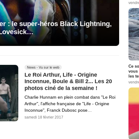
vendr
ier : le super-héros Black Lightning,
 Lovesick…
Ce so
News - Vu sur le web
vous 
Le Roi Arthur, Life - Origine
les t
Inconnue, Boule & Bill 2... Les 20
vendr
photos ciné de la semaine !
Charlie Hunnam en plein combat dans "Le Roi
Arthur", l'affiche française de "Life - Origine
Inconnue", Franck Dubosc pose…
samedi 18 février 2017