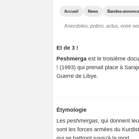
Accueil
News
Bandes-annonc
Anecdotes, potins, actus, voire s
Et de 3 !
Peshmerga
est le troisième doc
!
(1993) qui prenait place à Sara
Guerre de Libye.
Étymologie
Les
peshmergas
, qui donnent l
sont les forces armées du Kurdis
qui se battront jusqu'à la mort.