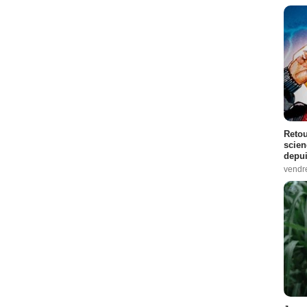
Retou
scien
depui
vendr