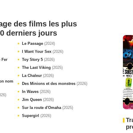
age des films les plus
0 derniers jours
Le Passage
(2024)
I Want Your Sex
(2026)
e Fer
Toy Story 5
(2026)
The Last Viking
(2025)
La Chaleur
(2026)
 ton nom
Des Minions et des monstres
(2026)
In Waves
(2026)
026)
Jim Queen
(2026)
Sur la route d'Omaha
(2025)
Supergirl
(2026)
Tr
pr