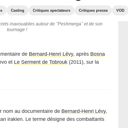
es
Casting
Critiques spectateurs
Critiques presse
VOD
ecrets inavouables autour de "Peshmerga" et de son
tournage !
umentaire de
Bernard-Henri Lévy
, après
Bosna
jevo et
Le Serment de Tobrouk
(2011), sur la
eur nom au documentaire de
Bernard-Henri Lévy
,
tan irakien. Le terme désigne des combattants