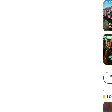
B
'
To