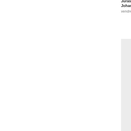
Juras
Johan
vendr