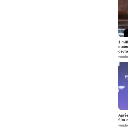
1 mil
quand
devra
vendr
Après
film 
vendr