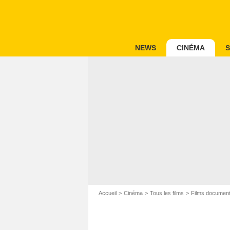
NEWS
CINÉMA
S
Accueil
Cinéma
Tous les films
Films document