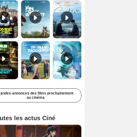
Juste pour une nuit Bande-annonce VO STFR
Un grand raccourci Bande-annonce VF
Une aube nouvelle Bande-annonce VO STFR
andes-annonces des films prochainement
au cinéma
utes les actus Ciné