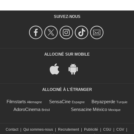
SUIVEZ-NOUS
ALLOCINÉ SUR MOBILE
ALLOCINÉ À L'ÉTRANGER
Filmstarts
SensaCine
Beyazperde
Allemagne
Espagne
Turquie
AdoroCinema
Sensacine México
Brésil
Mexique
Contact
|
Qui sommes-nous
|
Recrutement
|
Publicité
|
CGU
|
CGV
|