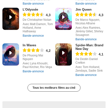
Bande-annonce
Bande-annonce
L'Odyssée
Jim Queen
4,3
4,3
De Christopher Nolan
De Marco Nguyen,
Nicolas Athane
Avec Matt Damon, Tom
Holland, Anne
Avec Alex Ramires,
Hathaway
Jérémy Gillet, Shirley
Souagnon
Bande-annonce
Bande-annonce
In Waves
Spider-Man: Brand
New Day
4,2
4,1
De Phuong Mai
Nguyen
De Destin Daniel
Cretton
Avec Lyna Khoudri,
Paul Kircher, Rio Vega
Avec Tom Holland,
Zendaya, Sadie Sink
Bande-annonce
Bande-annonce
Tous les meilleurs films au ciné