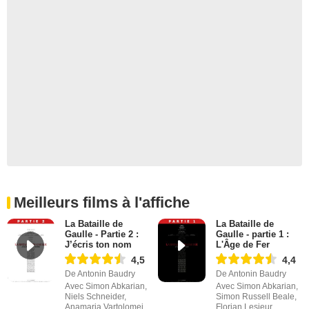
Meilleurs films à l'affiche
La Bataille de
La Bataille de
Gaulle - Partie 2 :
Gaulle - partie 1 :
J’écris ton nom
L'Âge de Fer
4,5
4,4
De Antonin Baudry
De Antonin Baudry
Avec Simon Abkarian,
Avec Simon Abkarian,
Niels Schneider,
Simon Russell Beale,
Anamaria Vartolomei
Florian Lesieur