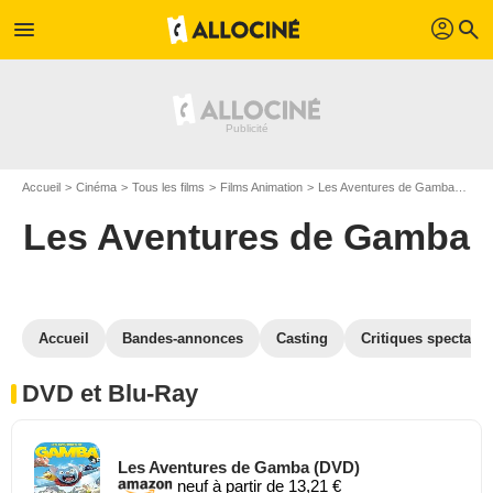
profil
menu
search
Accueil
Cinéma
Tous les films
Films Animation
Les Aventures de Gamba
Les
Les Aventures de Gamba
Accueil
Bandes-annonces
Casting
Critiques spectateu
DVD et Blu-Ray
Les Aventures de Gamba (DVD)
neuf à partir de 13,21 €