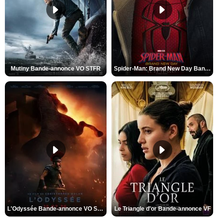
Mutiny Bande-annonce VO STFR
Spider-Man: Brand New Day Bande-annonce VO STFR
L'Odyssée Bande-annonce VO STFR
Le Triangle d'or Bande-annonce VF