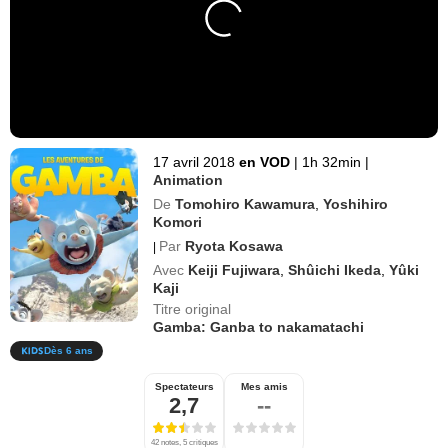
17 avril 2018
en VOD
|
1h 32min
|
Animation
De
Tomohiro Kawamura
,
Yoshihiro
Komori
Par
Ryota Kosawa
|
Avec
Keiji Fujiwara
,
Shûichi Ikeda
,
Yûki
Kaji
Titre original
Gamba: Ganba to nakamatachi
Dès 6 ans
Spectateurs
Mes amis
2,7
--
42 notes, 5 critiques