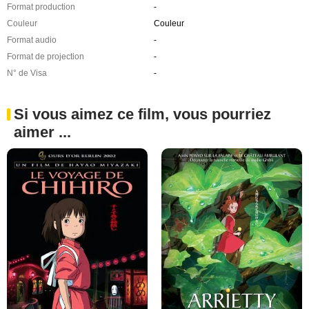
Format production
-
Couleur
Couleur
Format audio
-
Format de projection
-
N° de Visa
-
Si vous aimez ce film, vous pourriez
aimer ...