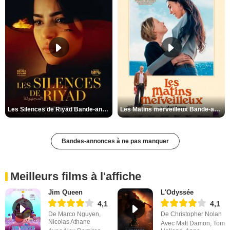
Les Silences de Riyad Bande-annonce VO STFR
Les Matins merveilleux Bande-annonce VF
Bandes-annonces à ne pas manquer
Meilleurs films à l'affiche
Jim Queen
L'Odyssée
4,1
4,1
De Marco Nguyen,
De Christopher Nolan
Nicolas Athane
Avec Matt Damon, Tom