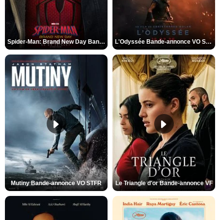
Spider-Man: Brand New Day Bande-annonce VO STFR
L'Odyssée Bande-annonce VO STFR
Mutiny Bande-annonce VO STFR
Le Triangle d'or Bande-annonce VF