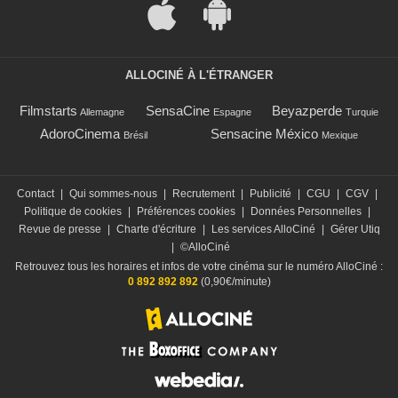
ALLOCINÉ À L'ÉTRANGER
Filmstarts
SensaCine
Beyazperde
Allemagne
Espagne
Turquie
AdoroCinema
Sensacine México
Brésil
Mexique
Contact
|
Qui sommes-nous
|
Recrutement
|
Publicité
|
CGU
|
CGV
|
Politique de cookies
|
Préférences cookies
|
Données Personnelles
|
Revue de presse
|
Charte d'écriture
|
Les services AlloCiné
|
Gérer Utiq
|
©AlloCiné
Retrouvez tous les horaires et infos de votre cinéma sur le numéro AlloCiné :
0 892 892 892
(0,90€/minute)