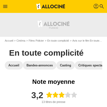
profil
menu
search
Accueil
Cinéma
Films Policier
En toute complicité
Avis sur le film En toute complicité
En toute complicité
Accueil
Bandes-annonces
Casting
Critiques spectateu
Note moyenne
3,2
13 titres de presse