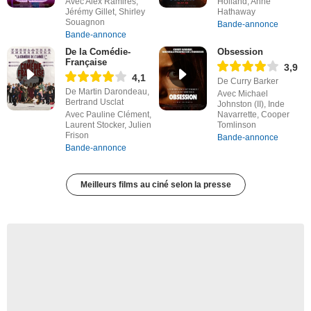
Avec Alex Ramires,
Holland, Anne
Jérémy Gillet, Shirley
Hathaway
Souagnon
Bande-annonce
Bande-annonce
De la Comédie-
Obsession
Française
3,9
4,1
De Curry Barker
De Martin Darondeau,
Avec Michael
Bertrand Usclat
Johnston (II), Inde
Avec Pauline Clément,
Navarrette, Cooper
Laurent Stocker, Julien
Tomlinson
Frison
Bande-annonce
Bande-annonce
Meilleurs films au ciné selon la presse