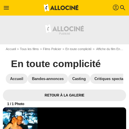
profil
menu
search
Accueil
Tous les films
Films Policier
En toute complicité
Affiche du film En toute complicité - Photo 1
En toute complicité
Accueil
Bandes-annonces
Casting
Critiques spectateu
RETOUR À LA GALERIE
1
/ 1 Photo