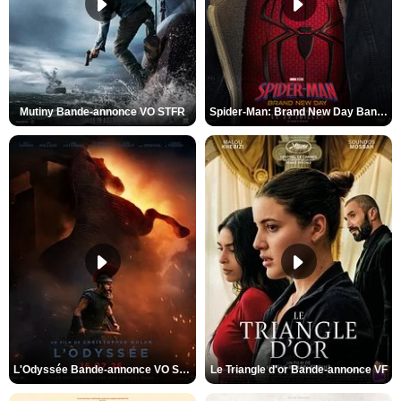
Mutiny Bande-annonce VO STFR
Spider-Man: Brand New Day Bande-annonce VO STFR
L'Odyssée Bande-annonce VO STFR
Le Triangle d'or Bande-annonce VF