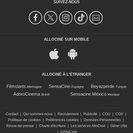
SUIVEZ-NOUS
ALLOCINÉ SUR MOBILE
ALLOCINÉ À L'ÉTRANGER
Filmstarts
SensaCine
Beyazperde
Allemagne
Espagne
Turquie
AdoroCinema
Sensacine México
Brésil
Mexique
Contact
|
Qui sommes-nous
|
Recrutement
|
Publicité
|
CGU
|
CGV
|
Politique de cookies
|
Préférences cookies
|
Données Personnelles
|
Revue de presse
|
Charte d'écriture
|
Les services AlloCiné
|
Gérer Utiq
|
©AlloCiné