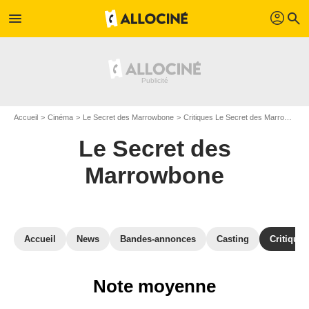
profil
menu
search
Accueil
Cinéma
Le Secret des Marrowbone
Critiques Le Secret des Marrowbone
Le Secret des
Marrowbone
Accueil
News
Bandes-annonces
Casting
Critiques
Note moyenne