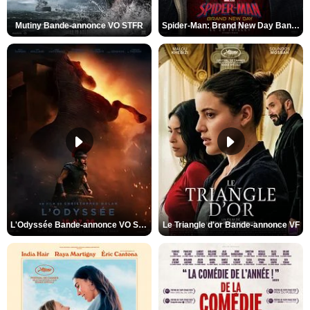
Mutiny Bande-annonce VO STFR
Spider-Man: Brand New Day Bande-annonce VO STFR
L'Odyssée Bande-annonce VO STFR
Le Triangle d'or Bande-annonce VF