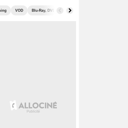
ming
VOD
Blu-Ray, DVD
Photos
Secrets de tournage