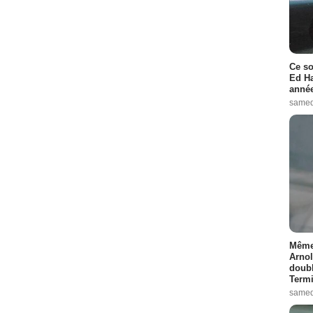
Ce so
Ed Ha
année
samed
Même 
Arnol
doubl
Termi
samed