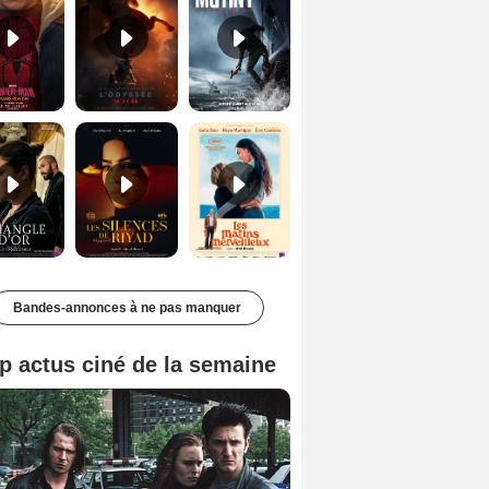
Le Triangle d'or Bande-annonce VF
Les Silences de Riyad Bande-annonce VO STFR
Les Matins merveilleux Bande-annonce VF
Bandes-annonces à ne pas manquer
p actus ciné de la semaine