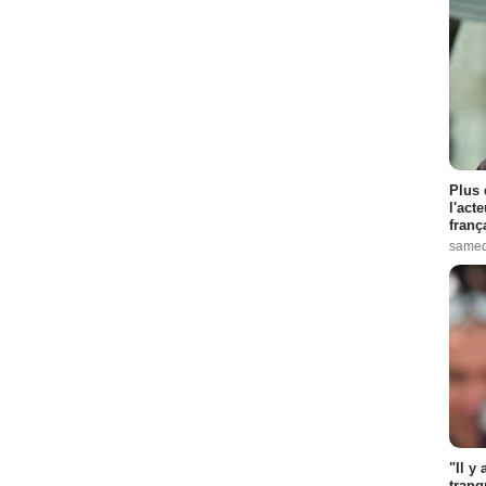
Plus 
l'act
franç
samed
"Il y
tranq