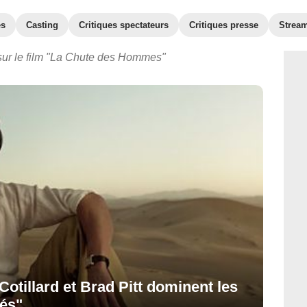
es
Casting
Critiques spectateurs
Critiques presse
Strea
sur le film "La Chute des Hommes"
Cotillard et Brad Pitt dominent les
iés"