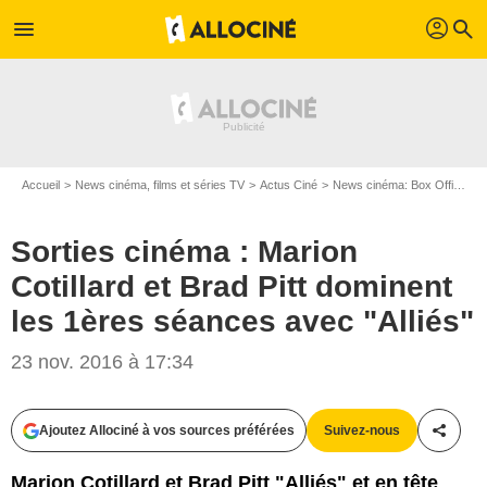
profil
menu
search
Accueil
News cinéma, films et séries TV
Actus Ciné
News cinéma: Box Office
S
Sorties cinéma : Marion
Cotillard et Brad Pitt dominent
les 1ères séances avec "Alliés"
23 nov. 2016 à 17:34
Ajoutez Allociné à vos sources préférées
Suivez-nous
Partag
Paramount Pictures France
Marion Cotillard et Brad Pitt "Alliés" et en tête