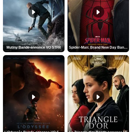
Mutiny Bande-annonce VO STFR
Spider-Man: Brand New Day Bande-annonce VO STFR