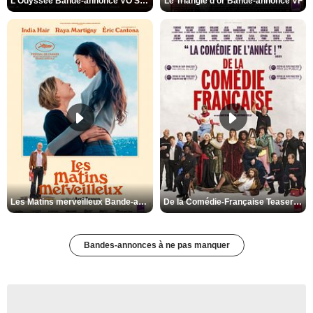
L'Odyssée Bande-annonce VO STFR
Le Triangle d'or Bande-annonce VF
Les Matins merveilleux Bande-annonce VF
De la Comédie-Française Teaser VF
Bandes-annonces à ne pas manquer