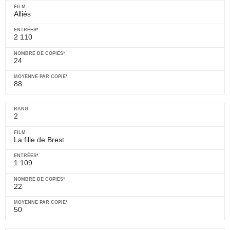
Alliés
2 110
24
88
2
La fille de Brest
1 109
22
50