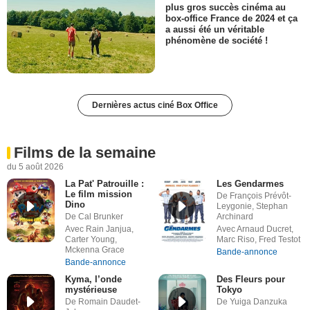
plus gros succès cinéma au
box-office France de 2024 et ça
a aussi été un véritable
phénomène de société !
Dernières actus ciné Box Office
Films de la semaine
du 5 août 2026
La Pat' Patrouille :
Les Gendarmes
Le film mission
De François Prévôt-
Dino
Leygonie, Stephan
De Cal Brunker
Archinard
Avec Rain Janjua,
Avec Arnaud Ducret,
Carter Young,
Marc Riso, Fred Testot
Mckenna Grace
Bande-annonce
Bande-annonce
Kyma, l’onde
Des Fleurs pour
mystérieuse
Tokyo
De Romain Daudet-
De Yuiga Danzuka