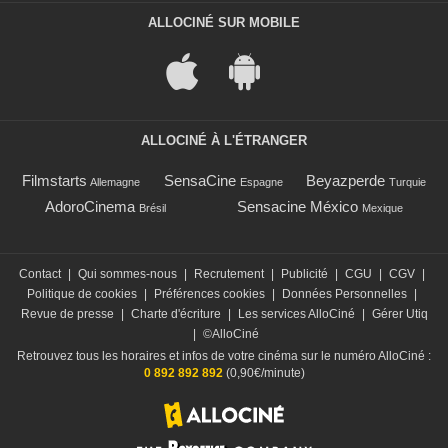
ALLOCINÉ SUR MOBILE
ALLOCINÉ À L'ÉTRANGER
Filmstarts
SensaCine
Beyazperde
Allemagne
Espagne
Turquie
AdoroCinema
Sensacine México
Brésil
Mexique
Contact
|
Qui sommes-nous
|
Recrutement
|
Publicité
|
CGU
|
CGV
|
Politique de cookies
|
Préférences cookies
|
Données Personnelles
|
Revue de presse
|
Charte d'écriture
|
Les services AlloCiné
|
Gérer Utiq
|
©AlloCiné
Retrouvez tous les horaires et infos de votre cinéma sur le numéro AlloCiné :
0 892 892 892
(0,90€/minute)