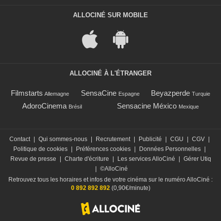
ALLOCINÉ SUR MOBILE
ALLOCINÉ À L'ÉTRANGER
Filmstarts
SensaCine
Beyazperde
Allemagne
Espagne
Turquie
AdoroCinema
Sensacine México
Brésil
Mexique
Contact
|
Qui sommes-nous
|
Recrutement
|
Publicité
|
CGU
|
CGV
|
Politique de cookies
|
Préférences cookies
|
Données Personnelles
|
Revue de presse
|
Charte d'écriture
|
Les services AlloCiné
|
Gérer Utiq
|
©AlloCiné
Retrouvez tous les horaires et infos de votre cinéma sur le numéro AlloCiné :
0 892 892 892
(0,90€/minute)