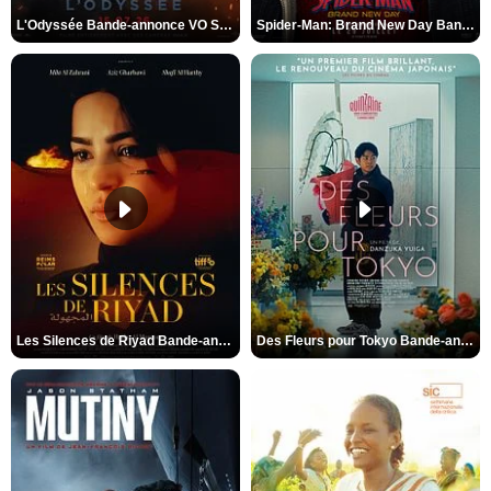
L'Odyssée Bande-annonce VO STFR
Spider-Man: Brand New Day Bande-annonce VO STFR
Les Silences de Riyad Bande-annonce VO STFR
Des Fleurs pour Tokyo Bande-annonce VO STFR