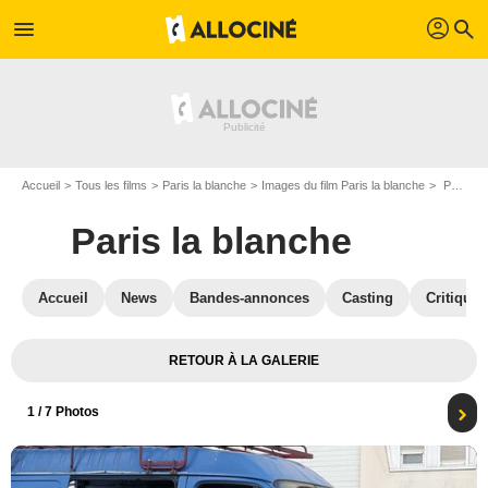
profil
menu
search
Accueil
Tous les films
Paris la blanche
Images du film Paris la blanche
Photo du film Paris la blanche - Photo 1
Paris la blanche
Accueil
News
Bandes-annonces
Casting
Critiques
RETOUR À LA GALERIE
1
/ 7 Photos