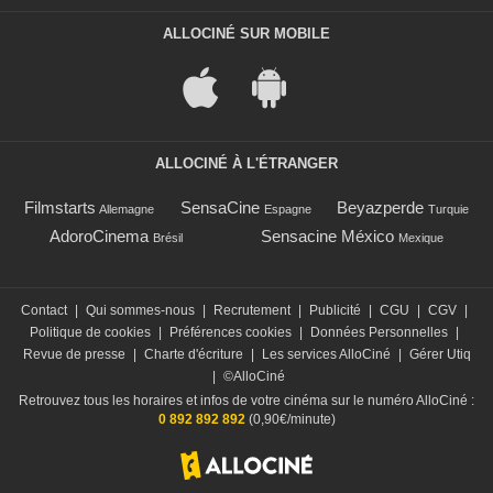
ALLOCINÉ SUR MOBILE
ALLOCINÉ À L'ÉTRANGER
Filmstarts
SensaCine
Beyazperde
Allemagne
Espagne
Turquie
AdoroCinema
Sensacine México
Brésil
Mexique
Contact
|
Qui sommes-nous
|
Recrutement
|
Publicité
|
CGU
|
CGV
|
Politique de cookies
|
Préférences cookies
|
Données Personnelles
|
Revue de presse
|
Charte d'écriture
|
Les services AlloCiné
|
Gérer Utiq
|
©AlloCiné
Retrouvez tous les horaires et infos de votre cinéma sur le numéro AlloCiné :
0 892 892 892
(0,90€/minute)