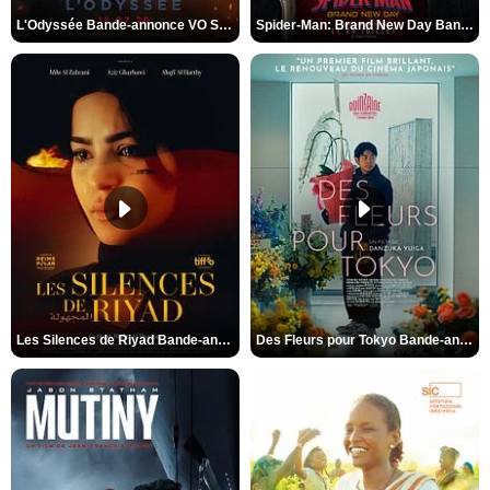
L'Odyssée Bande-annonce VO STFR
Spider-Man: Brand New Day Bande-annonce VO STFR
Les Silences de Riyad Bande-annonce VO STFR
Des Fleurs pour Tokyo Bande-annonce VO STFR