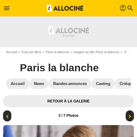
profil
menu
search
Accueil
Tous les films
Paris la blanche
Images du film Paris la blanche
Photo du film Paris la blanche - Photo 3
Paris la blanche
Accueil
News
Bandes-annonces
Casting
Critiques
RETOUR À LA GALERIE
3
/ 7 Photos