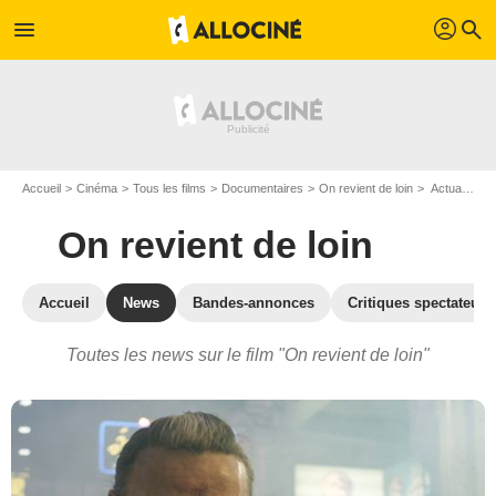
profil
menu
search
Accueil
Cinéma
Tous les films
Documentaires
On revient de loin
Actualités On revient de loin
On revient de loin
Accueil
News
Bandes-annonces
Critiques spectateurs
Toutes les news sur le film "On revient de loin"