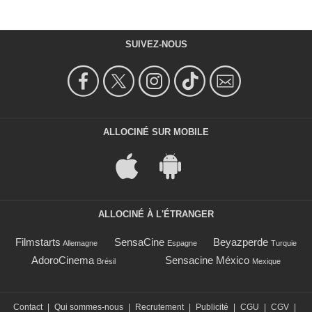
SUIVEZ-NOUS
ALLOCINÉ SUR MOBILE
ALLOCINÉ À L'ÉTRANGER
Filmstarts
SensaCine
Beyazperde
Allemagne
Espagne
Turquie
AdoroCinema
Sensacine México
Brésil
Mexique
Contact
|
Qui sommes-nous
|
Recrutement
|
Publicité
|
CGU
|
CGV
|