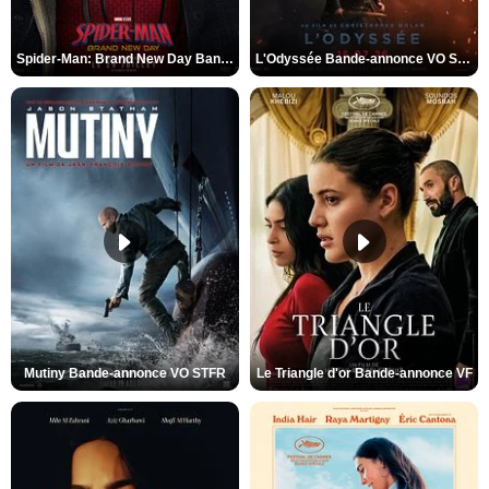
Spider-Man: Brand New Day Bande-annonce VO STFR
L'Odyssée Bande-annonce VO STFR
Mutiny Bande-annonce VO STFR
Le Triangle d'or Bande-annonce VF