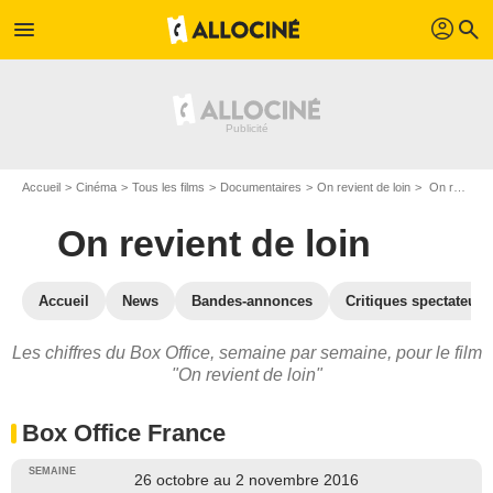
profil
menu
search
Accueil
Cinéma
Tous les films
Documentaires
On revient de loin
On revient de loin : Box Office
On revient de loin
Accueil
News
Bandes-annonces
Critiques spectateurs
Les chiffres du Box Office, semaine par semaine, pour le film
"On revient de loin"
Box Office France
26 octobre au 2 novembre 2016