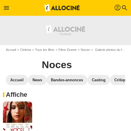
profil
menu
search
Accueil
Cinéma
Tous les films
Films Drame
Noces
Galerie photos du film Noces
Noces
Accueil
News
Bandes-annonces
Casting
Critiques
Affiche