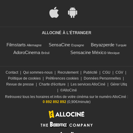
ALLOCINÉ À L'ÉTRANGER
Filmstarts
SensaCine
Beyazperde
Allemagne
Espagne
Turquie
AdoroCinema
Sensacine México
Brésil
Mexique
Contact
|
Qui sommes-nous
|
Recrutement
|
Publicité
|
CGU
|
CGV
|
Politique de cookies
|
Préférences cookies
|
Données Personnelles
|
Revue de presse
|
Charte d'écriture
|
Les services AlloCiné
|
Gérer Utiq
|
©AlloCiné
Retrouvez tous les horaires et infos de votre cinéma sur le numéro AlloCiné :
0 892 892 892
(0,90€/minute)