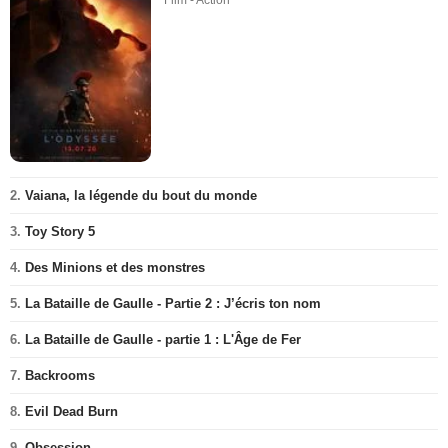
Film - Action
2.
Vaiana, la légende du bout du monde
3.
Toy Story 5
4.
Des Minions et des monstres
5.
La Bataille de Gaulle - Partie 2 : J’écris ton nom
6.
La Bataille de Gaulle - partie 1 : L'Âge de Fer
7.
Backrooms
8.
Evil Dead Burn
9.
Obsession