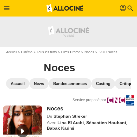
profil
menu
search
Accueil
Cinéma
Tous les films
Films Drame
Noces
VOD Noces
Noces
Accueil
News
Bandes-annonces
Casting
Critiques
Service proposé par
Noces
De
Stephan Streker
Avec
Lina El Arabi
,
Sébastien Houbani
,
Babak Karimi