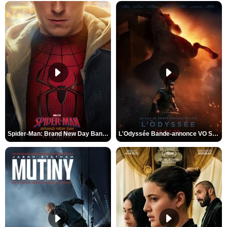
Spider-Man: Brand New Day Bande-annonce VO STFR
L'Odyssée Bande-annonce VO STFR