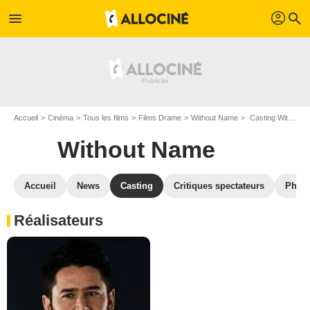
profil
menu
search
Accueil
Cinéma
Tous les films
Films Drame
Without Name
Casting Without Name
Without Name
Accueil
News
Casting
Critiques spectateurs
Phot
Réalisateurs