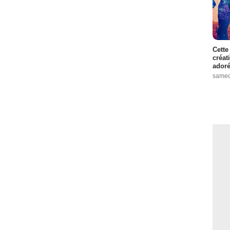
Cette
créat
adoré
samed