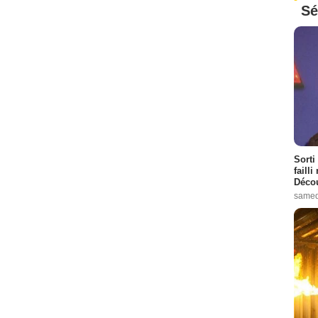
Sé
Sorti
failli
Décou
samed