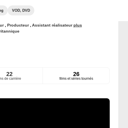
ng
VOD, DVD
eur
,
Producteur
,
Assistant réalisateur
plus
ritannique
22
26
ns de carrière
films et séries tournés