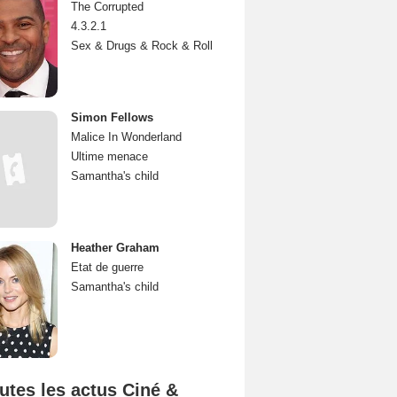
The Corrupted
4.3.2.1
Sex & Drugs & Rock & Roll
Simon Fellows
Malice In Wonderland
Ultime menace
Samantha's child
Heather Graham
Etat de guerre
Samantha's child
utes les actus Ciné &