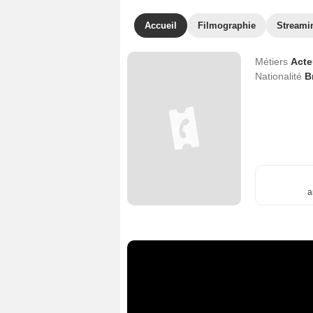
Accueil
Filmographie
Streami
Métiers
Act
Nationalité
B
a