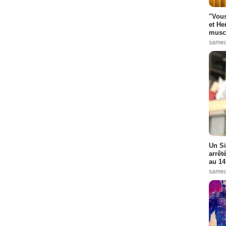
"Vous
et He
muscl
samed
Un Si
arrêt
au 14
samed