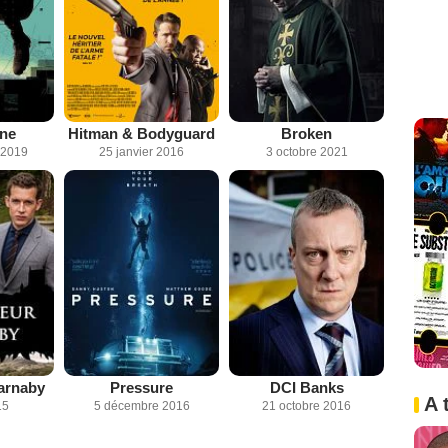
ne
Hitman & Bodyguard
Broken
 2019
25 janvier 2016
3 octobre 2021
arnaby
Pressure
DCI Banks
A 
15
5 décembre 2016
21 octobre 2016