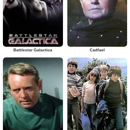
Battlestar Galactica
Cadfael