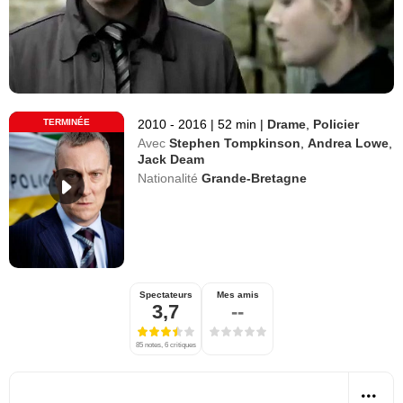
TERMINÉE
2010 - 2016
|
52 min
|
Drame
,
Policier
Avec
Stephen Tompkinson
,
Andrea Lowe
,
Jack Deam
Nationalité
Grande-Bretagne
Spectateurs
Mes amis
3,7
--
85 notes, 6 critiques