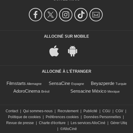
ALLOCINÉ SUR MOBILE
ALLOCINÉ À L'ÉTRANGER
Filmstarts
SensaCine
Beyazperde
Allemagne
Espagne
Turquie
AdoroCinema
Sensacine México
Brésil
Mexique
Contact
|
Qui sommes-nous
|
Recrutement
|
Publicité
|
CGU
|
CGV
|
Politique de cookies
|
Préférences cookies
|
Données Personnelles
|
Revue de presse
|
Charte d'écriture
|
Les services AlloCiné
|
Gérer Utiq
|
©AlloCiné