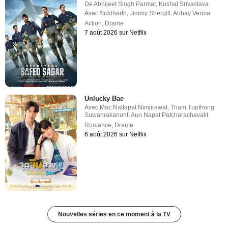
De
Abhijeet Singh Parmar
,
Kushal Srivastava
Avec
Siddharth
,
Jimmy Shergill
,
Abhay Verma
Action
,
Drame
7 août 2026 sur Netflix
Unlucky Bae
Avec
Mac Nattapat Nimjirawat
,
Tham Tupthong
Suwanrakanont
,
Aun Napat Patcharachavalit
Romance
,
Drame
6 août 2026 sur Netflix
Nouvelles séries en ce moment à la TV