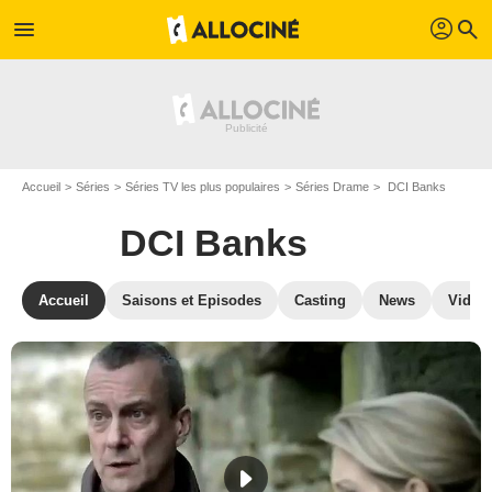
profil
menu
search
Accueil
Séries
Séries TV les plus populaires
Séries Drame
DCI Banks
DCI Banks
Accueil
Saisons et Episodes
Casting
News
Vidéo