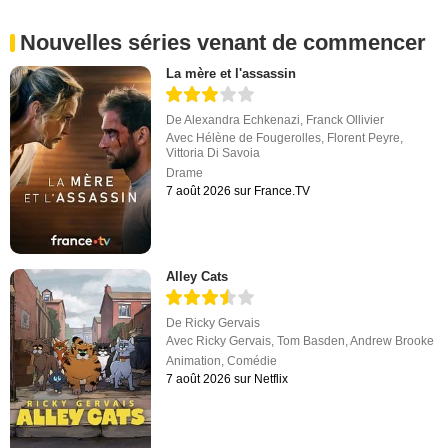
Nouvelles séries venant de commencer
La mère et l'assassin
De
Alexandra Echkenazi
,
Franck Ollivier
Avec
Hélène de Fougerolles
,
Florent Peyre
,
Vittoria Di Savoia
Drame
7 août 2026 sur France.TV
Alley Cats
De
Ricky Gervais
Avec
Ricky Gervais
,
Tom Basden
,
Andrew Brooke
Animation
,
Comédie
7 août 2026 sur Netflix