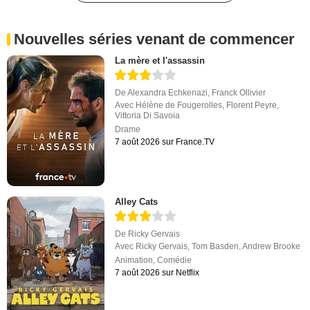
Nouvelles séries venant de commencer
La mère et l'assassin
De
Alexandra Echkenazi
,
Franck Ollivier
Avec
Hélène de Fougerolles
,
Florent Peyre
,
Vittoria Di Savoia
Drame
7 août 2026 sur France.TV
Alley Cats
De
Ricky Gervais
Avec
Ricky Gervais
,
Tom Basden
,
Andrew Brooke
Animation
,
Comédie
7 août 2026 sur Netflix