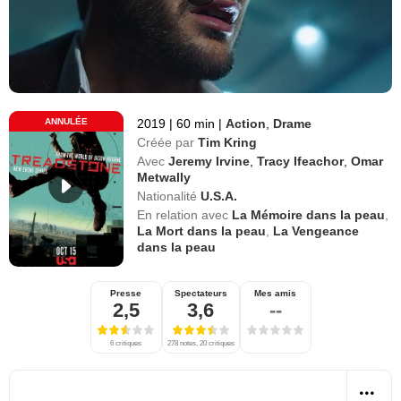
ANNULÉE
2019
|
60 min
|
Action
,
Drame
Créée par
Tim Kring
Avec
Jeremy Irvine
,
Tracy Ifeachor
,
Omar
Metwally
Nationalité
U.S.A.
En relation avec
La Mémoire dans la peau
,
La Mort dans la peau
,
La Vengeance
dans la peau
Presse
Spectateurs
Mes amis
2,5
3,6
--
6 critiques
278 notes, 20 critiques