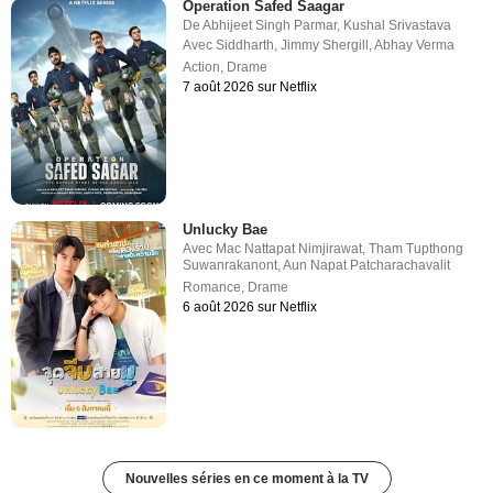
Operation Safed Saagar
De
Abhijeet Singh Parmar
,
Kushal Srivastava
Avec
Siddharth
,
Jimmy Shergill
,
Abhay Verma
Action
,
Drame
7 août 2026 sur Netflix
Unlucky Bae
Avec
Mac Nattapat Nimjirawat
,
Tham Tupthong
Suwanrakanont
,
Aun Napat Patcharachavalit
Romance
,
Drame
6 août 2026 sur Netflix
Nouvelles séries en ce moment à la TV