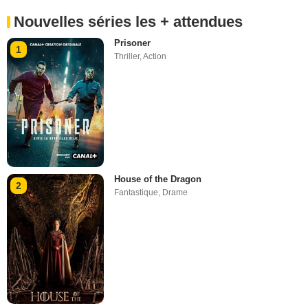
Nouvelles séries les + attendues
Prisoner
1
Thriller
,
Action
House of the Dragon
2
Fantastique
,
Drame