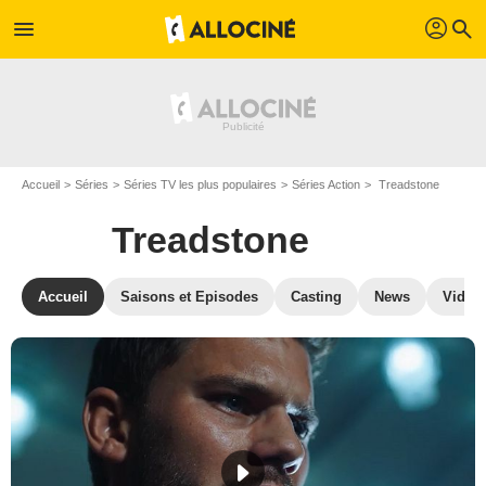
profil
menu
search
Accueil
Séries
Séries TV les plus populaires
Séries Action
Treadstone
Treadstone
Accueil
Saisons et Episodes
Casting
News
Vidéo