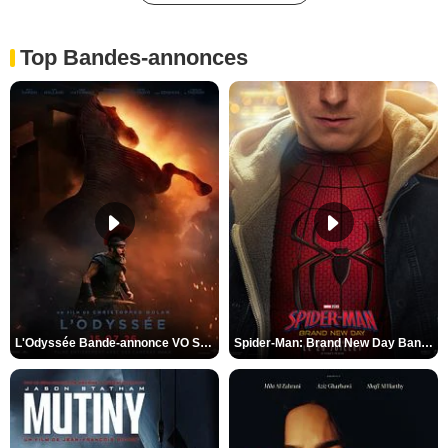
Top Bandes-annonces
L'Odyssée Bande-annonce VO STFR
Spider-Man: Brand New Day Bande-annonce VO STFR