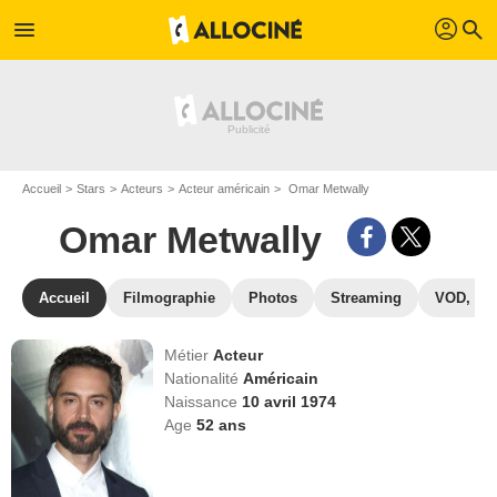
profil
menu
search
Accueil
Stars
Acteurs
Acteur américain
Omar Metwally
Omar Metwally
Accueil
Filmographie
Photos
Streaming
VOD, DV
Métier
Acteur
Nationalité
Américain
Naissance
10 avril 1974
Age
52
ans