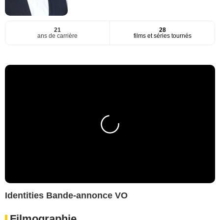
21
28
ans de carrière
films et séries tournés
Identities Bande-annonce VO
Filmographie