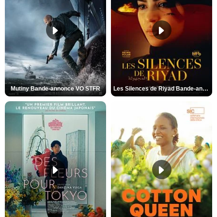
Mutiny Bande-annonce VO STFR
Les Silences de Riyad Bande-annonce VO STFR