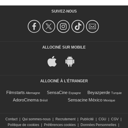
SUIVEZ-NOUS
ALLOCINÉ SUR MOBILE
ALLOCINÉ À L'ÉTRANGER
Filmstarts
SensaCine
Beyazperde
Allemagne
Espagne
Turquie
AdoroCinema
Sensacine México
Brésil
Mexique
Contact
|
Qui sommes-nous
|
Recrutement
|
Publicité
|
CGU
|
CGV
|
Politique de cookies
|
Préférences cookies
|
Données Personnelles
|