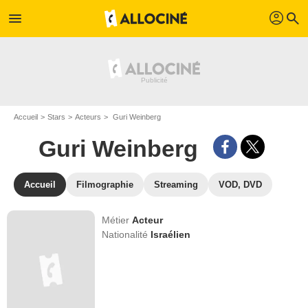
profil
menu
search
Accueil
Stars
Acteurs
Guri Weinberg
Guri Weinberg
Accueil
Filmographie
Streaming
VOD, DVD
Métier
Acteur
Nationalité
Israélien