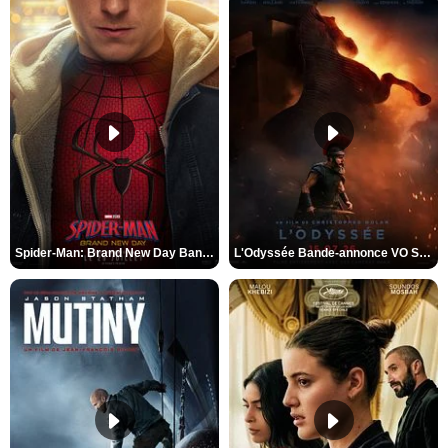
Spider-Man: Brand New Day Bande-annonce VO STFR
L'Odyssée Bande-annonce VO STFR