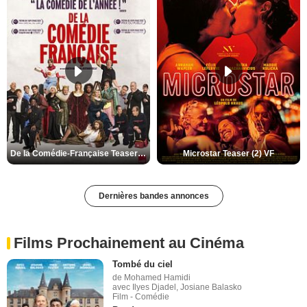
De la Comédie-Française Teaser (3) VF
Microstar Teaser (2) VF
Dernières bandes annonces
Films Prochainement au Cinéma
Tombé du ciel
de Mohamed Hamidi
avec Ilyes Djadel, Josiane Balasko
Film - Comédie