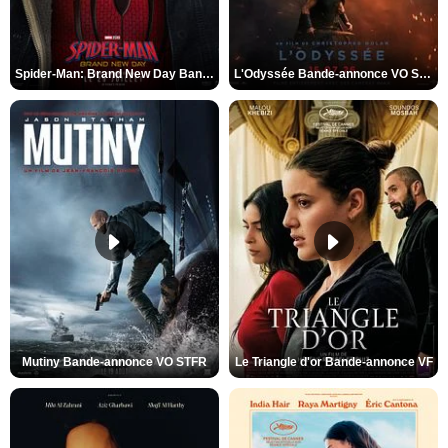
Spider-Man: Brand New Day Bande-annonce VO STFR
L'Odyssée Bande-annonce VO STFR
Mutiny Bande-annonce VO STFR
Le Triangle d'or Bande-annonce VF