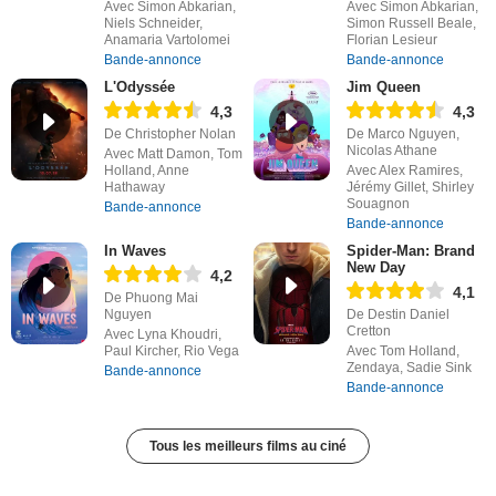
Avec Simon Abkarian,
Avec Simon Abkarian,
Niels Schneider,
Simon Russell Beale,
Anamaria Vartolomei
Florian Lesieur
Bande-annonce
Bande-annonce
L'Odyssée
Jim Queen
4,3
4,3
De Christopher Nolan
De Marco Nguyen,
Nicolas Athane
Avec Matt Damon, Tom
Holland, Anne
Avec Alex Ramires,
Hathaway
Jérémy Gillet, Shirley
Souagnon
Bande-annonce
Bande-annonce
In Waves
Spider-Man: Brand
New Day
4,2
4,1
De Phuong Mai
Nguyen
De Destin Daniel
Cretton
Avec Lyna Khoudri,
Paul Kircher, Rio Vega
Avec Tom Holland,
Zendaya, Sadie Sink
Bande-annonce
Bande-annonce
Tous les meilleurs films au ciné