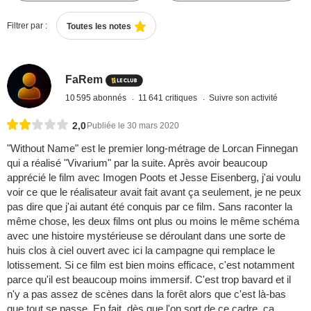
Filtrer par :
Toutes les notes
FaRem
10 595 abonnés
11 641 critiques
Suivre son activité
2,0
Publiée le 30 mars 2020
"Without Name" est le premier long-métrage de Lorcan Finnegan
qui a réalisé "Vivarium" par la suite. Après avoir beaucoup
apprécié le film avec Imogen Poots et Jesse Eisenberg, j'ai voulu
voir ce que le réalisateur avait fait avant ça seulement, je ne peux
pas dire que j'ai autant été conquis par ce film. Sans raconter la
même chose, les deux films ont plus ou moins le même schéma
avec une histoire mystérieuse se déroulant dans une sorte de
huis clos à ciel ouvert avec ici la campagne qui remplace le
lotissement. Si ce film est bien moins efficace, c'est notamment
parce qu'il est beaucoup moins immersif. C'est trop bavard et il
n'y a pas assez de scènes dans la forêt alors que c'est là-bas
que tout se passe. En fait, dès que l'on sort de ce cadre, ça