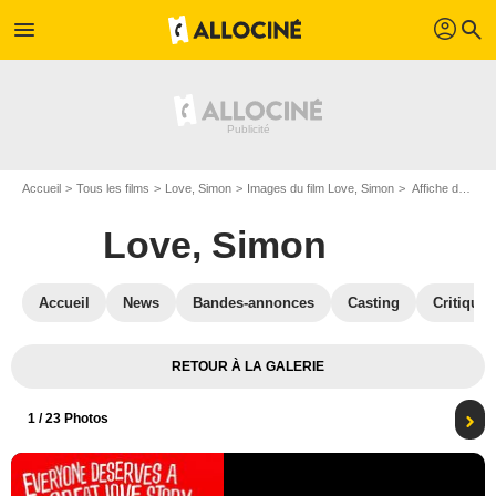
profil
menu
search
Accueil
Tous les films
Love, Simon
Images du film Love, Simon
Affiche du film Love, Simon - Photo 1
Love, Simon
Accueil
News
Bandes-annonces
Casting
Critiques
RETOUR À LA GALERIE
1
/ 23 Photos