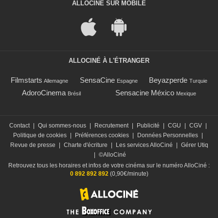
ALLOCINÉ SUR MOBILE
ALLOCINÉ À L'ÉTRANGER
Filmstarts
SensaCine
Beyazperde
Allemagne
Espagne
Turquie
AdoroCinema
Sensacine México
Brésil
Mexique
Contact
|
Qui sommes-nous
|
Recrutement
|
Publicité
|
CGU
|
CGV
|
Politique de cookies
|
Préférences cookies
|
Données Personnelles
|
Revue de presse
|
Charte d'écriture
|
Les services AlloCiné
|
Gérer Utiq
|
©AlloCiné
Retrouvez tous les horaires et infos de votre cinéma sur le numéro AlloCiné :
0 892 892 892
(0,90€/minute)