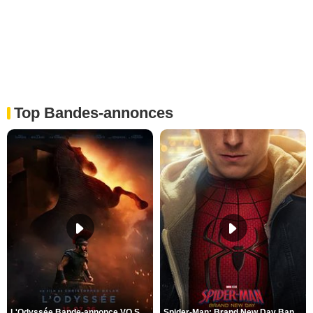
Top Bandes-annonces
L'Odyssée Bande-annonce VO STFR
Spider-Man: Brand New Day Bande-annonce VO STFR