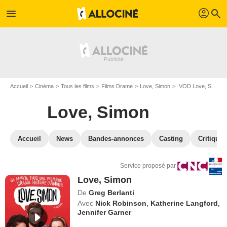
profil
menu
search
Accueil
Cinéma
Tous les films
Films Drame
Love, Simon
VOD Love, Simon
Love, Simon
Accueil
News
Bandes-annonces
Casting
Critiques
Service proposé par
Love, Simon
De
Greg Berlanti
Avec
Nick Robinson
,
Katherine Langford
,
Jennifer Garner