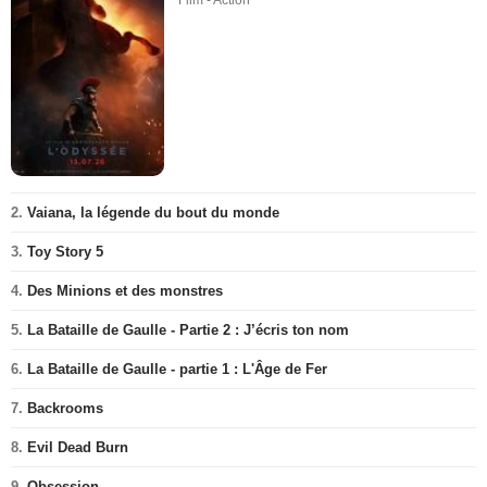
Film - Action
2.
Vaiana, la légende du bout du monde
3.
Toy Story 5
4.
Des Minions et des monstres
5.
La Bataille de Gaulle - Partie 2 : J’écris ton nom
6.
La Bataille de Gaulle - partie 1 : L'Âge de Fer
7.
Backrooms
8.
Evil Dead Burn
9.
Obsession