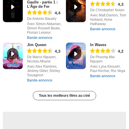
Gaulle - partie 1 :
4,3
L'Âge de Fer
De Christopher Nolan
4,4
Avec Matt Damon, Tom
De Antonin Baudry
Holland, Anne
Avec Simon Abkarian,
Hathaway
Simon Russell Beale,
Bande-annonce
Florian Lesieur
Bande-annonce
Jim Queen
In Waves
4,3
4,2
De Marco Nguyen,
De Phuong Mai
Nicolas Athane
Nguyen
Avec Alex Ramires,
Avec Lyna Khoudri,
Jérémy Gillet, Shirley
Paul Kircher, Rio Vega
Souagnon
Bande-annonce
Bande-annonce
Tous les meilleurs films au ciné