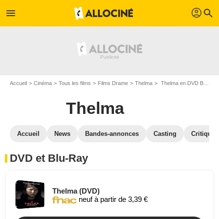
profil
menu
search
Accueil
Cinéma
Tous les films
Films Drame
Thelma
Thelma en DVD Blu Ray
Thelma
Accueil
News
Bandes-annonces
Casting
Critiques
DVD et Blu-Ray
Thelma (DVD)
neuf à partir de 3,39 €