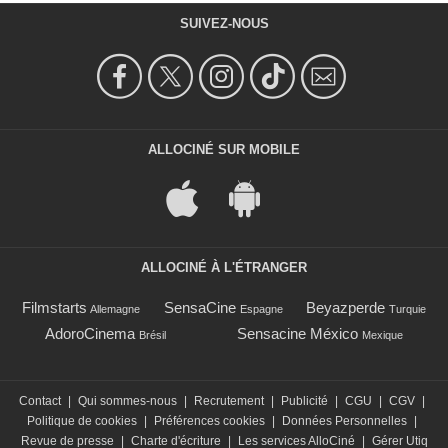
SUIVEZ-NOUS
ALLOCINÉ SUR MOBILE
ALLOCINÉ À L'ÉTRANGER
Filmstarts
SensaCine
Beyazperde
Allemagne
Espagne
Turquie
AdoroCinema
Sensacine México
Brésil
Mexique
Contact
|
Qui sommes-nous
|
Recrutement
|
Publicité
|
CGU
|
CGV
|
Politique de cookies
|
Préférences cookies
|
Données Personnelles
|
Revue de presse
|
Charte d'écriture
|
Les services AlloCiné
|
Gérer Utiq