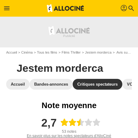
profil
menu
search
Accueil
Cinéma
Tous les films
Films Thriller
Jestem morderca
Avis sur Jestem morderca
Jestem morderca
Accueil
Bandes-annonces
Critiques spectateurs
VOD
Note moyenne
2,7
53 notes
En savoir plus sur les notes spectateurs d'AlloCiné