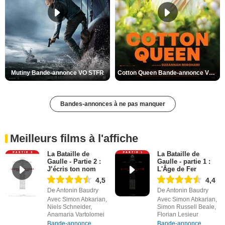
Mutiny Bande-annonce VO STFR
Cotton Queen Bande-annonce VO STFR
Bandes-annonces à ne pas manquer
Meilleurs films à l'affiche
La Bataille de
La Bataille de
Gaulle - Partie 2 :
Gaulle - partie 1 :
J’écris ton nom
L'Âge de Fer
4,5
4,4
De Antonin Baudry
De Antonin Baudry
Avec Simon Abkarian,
Avec Simon Abkarian,
Niels Schneider,
Simon Russell Beale,
Anamaria Vartolomei
Florian Lesieur
Bande-annonce
Bande-annonce