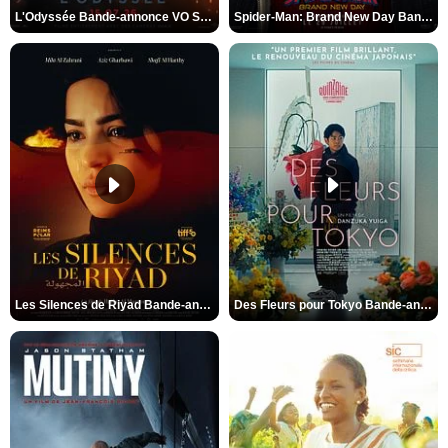
L'Odyssée Bande-annonce VO STFR
Spider-Man: Brand New Day Bande-annonce VO STFR
Les Silences de Riyad Bande-annonce VO STFR
Des Fleurs pour Tokyo Bande-annonce VO STFR