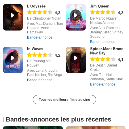
L'Odyssée
Jim Queen
4,3
4,3
De Christopher Nolan
De Marco Nguyen,
Nicolas Athane
Avec Matt Damon, Tom
Holland, Anne
Avec Alex Ramires,
Hathaway
Jérémy Gillet, Shirley
Souagnon
Bande-annonce
Bande-annonce
In Waves
Spider-Man: Brand
New Day
4,2
4,1
De Phuong Mai
Nguyen
De Destin Daniel
Cretton
Avec Lyna Khoudri,
Paul Kircher, Rio Vega
Avec Tom Holland,
Zendaya, Sadie Sink
Bande-annonce
Bande-annonce
Tous les meilleurs films au ciné
Bandes-annonces les plus récentes