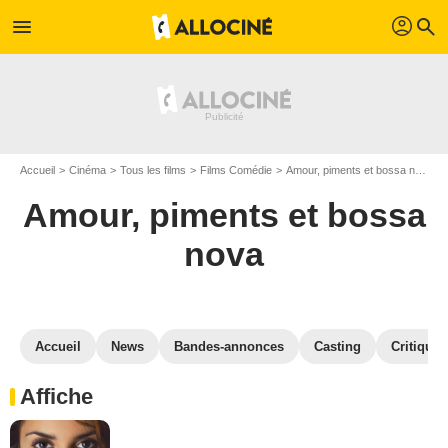
profil
menu
search
Accueil
Cinéma
Tous les films
Films Comédie
Amour, piments et bossa nova
Amour, piments et bossa
nova
Accueil
News
Bandes-annonces
Casting
Critiques
Affiche