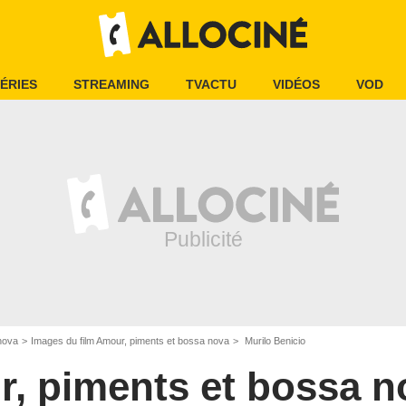
ÉRIES
STREAMING
TVACTU
VIDÉOS
VOD
nova
Images du film Amour, piments et bossa nova
Murilo Benicio
, piments et bossa n