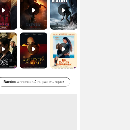
Le Triangle d'or Bande-annonce VF
Les Silences de Riyad Bande-annonce VO STFR
Les Matins merveilleux Bande-annonce VF
Bandes-annonces à ne pas manquer