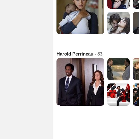
Harold Perrineau
- 83