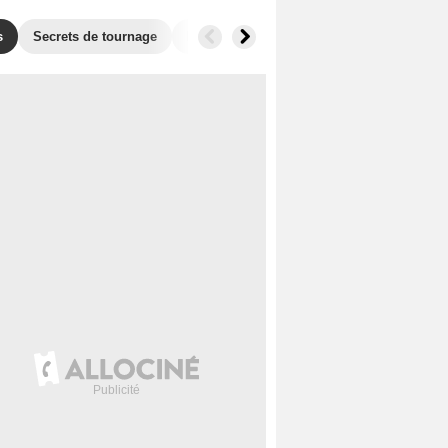
s
Secrets de tournage
Récompenses
Films similaires