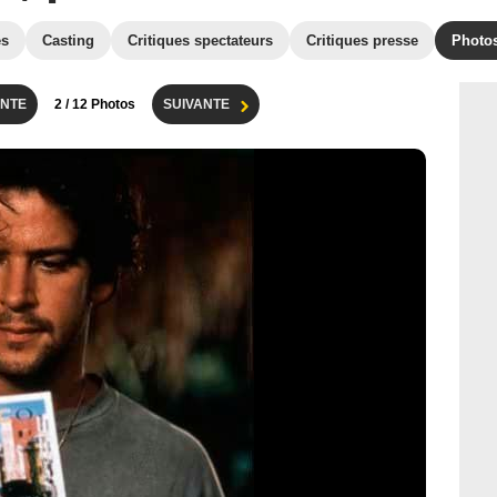
es
Casting
Critiques spectateurs
Critiques presse
Photo
NTE
2
/ 12 Photos
SUIVANTE