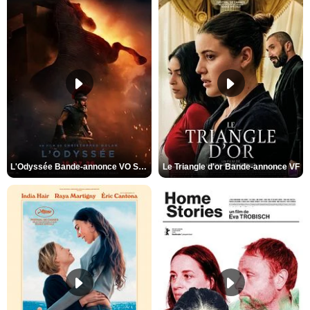
L'Odyssée Bande-annonce VO STFR
Le Triangle d'or Bande-annonce VF