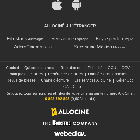
ALLOCINÉ À L'ÉTRANGER
Filmstarts
SensaCine
Beyazperde
Allemagne
Espagne
Turquie
AdoroCinema
Sensacine México
Brésil
Mexique
Contact
|
Qui sommes-nous
|
Recrutement
|
Publicité
|
CGU
|
CGV
|
Politique de cookies
|
Préférences cookies
|
Données Personnelles
|
Revue de presse
|
Charte d'écriture
|
Les services AlloCiné
|
Gérer Utiq
|
©AlloCiné
Retrouvez tous les horaires et infos de votre cinéma sur le numéro AlloCiné :
0 892 892 892
(0,90€/minute)