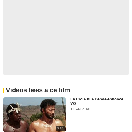
Vidéos liées à ce film
La Proie nue Bande-annonce
VO
11 694 vues
3:13