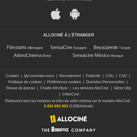
ALLOCINÉ À L'ÉTRANGER
Filmstarts
SensaCine
Beyazperde
Allemagne
Espagne
Turquie
AdoroCinema
Sensacine México
Brésil
Mexique
Contact
|
Qui sommes-nous
|
Recrutement
|
Publicité
|
CGU
|
CGV
|
Politique de cookies
|
Préférences cookies
|
Données Personnelles
|
Revue de presse
|
Charte d'écriture
|
Les services AlloCiné
|
Gérer Utiq
|
©AlloCiné
Retrouvez tous les horaires et infos de votre cinéma sur le numéro AlloCiné :
0 892 892 892
(0,90€/minute)