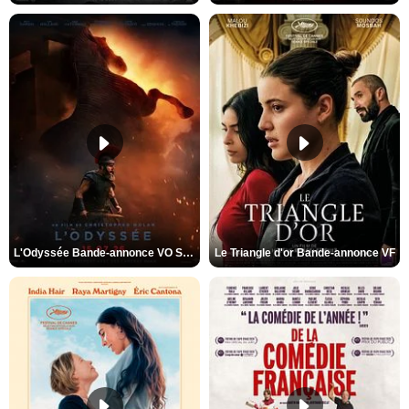
L'Odyssée Bande-annonce VO STFR
Le Triangle d'or Bande-annonce VF