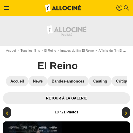
profil
menu
search
Accueil
Tous les films
El Reino
Images du film El Reino
Affiche du film El Reino - Photo 10
El Reino
Accueil
News
Bandes-annonces
Casting
Critiques
RETOUR À LA GALERIE
10
/ 21 Photos