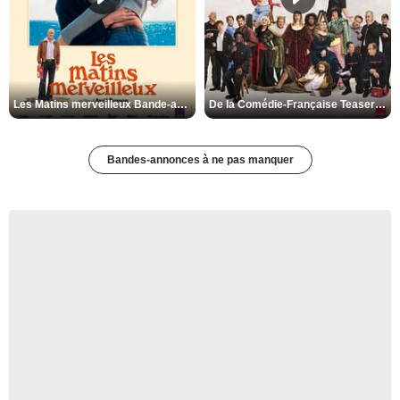
Les Matins merveilleux Bande-annonce VF
De la Comédie-Française Teaser VF
Bandes-annonces à ne pas manquer