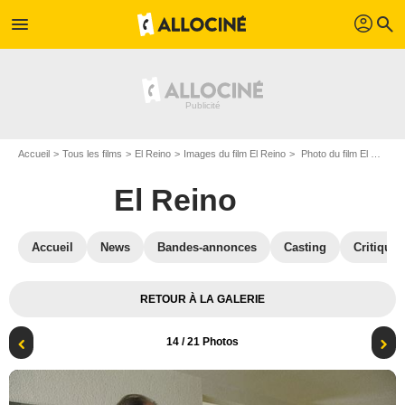
profil
menu
search
Accueil
Tous les films
El Reino
Images du film El Reino
Photo du film El Reino - Photo 14
El Reino
Accueil
News
Bandes-annonces
Casting
Critiques
RETOUR À LA GALERIE
14
/ 21 Photos