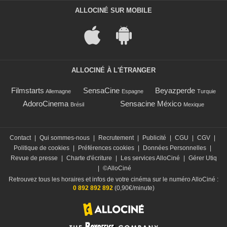
ALLOCINÉ SUR MOBILE
ALLOCINÉ À L'ÉTRANGER
Filmstarts
SensaCine
Beyazperde
Allemagne
Espagne
Turquie
AdoroCinema
Sensacine México
Brésil
Mexique
Contact
|
Qui sommes-nous
|
Recrutement
|
Publicité
|
CGU
|
CGV
|
Politique de cookies
|
Préférences cookies
|
Données Personnelles
|
Revue de presse
|
Charte d'écriture
|
Les services AlloCiné
|
Gérer Utiq
|
©AlloCiné
Retrouvez tous les horaires et infos de votre cinéma sur le numéro AlloCiné :
0 892 892 892
(0,90€/minute)