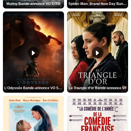
Mutiny Bande-annonce VO STFR
Spider-Man: Brand New Day Bande-annonce VO STFR
L'Odyssée Bande-annonce VO STFR
Le Triangle d'or Bande-annonce VF