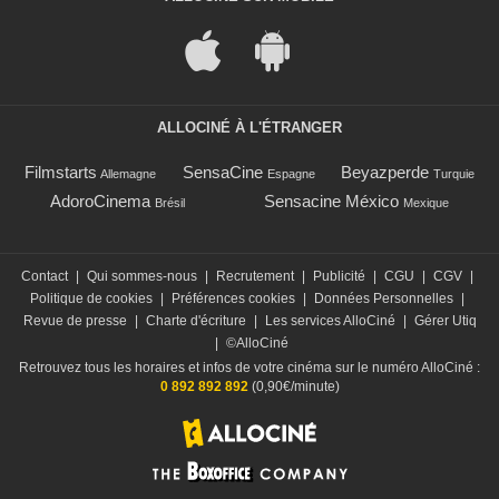
ALLOCINÉ À L'ÉTRANGER
Filmstarts
SensaCine
Beyazperde
Allemagne
Espagne
Turquie
AdoroCinema
Sensacine México
Brésil
Mexique
Contact
|
Qui sommes-nous
|
Recrutement
|
Publicité
|
CGU
|
CGV
|
Politique de cookies
|
Préférences cookies
|
Données Personnelles
|
Revue de presse
|
Charte d'écriture
|
Les services AlloCiné
|
Gérer Utiq
|
©AlloCiné
Retrouvez tous les horaires et infos de votre cinéma sur le numéro AlloCiné :
0 892 892 892
(0,90€/minute)