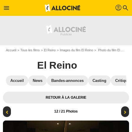
profil
menu
search
Accueil
Tous les films
El Reino
Images du film El Reino
Photo du film El Reino - Photo 12
El Reino
Accueil
News
Bandes-annonces
Casting
Critiques
RETOUR À LA GALERIE
12
/ 21 Photos