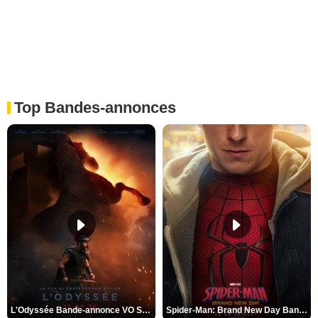
Top Bandes-annonces
L'Odyssée Bande-annonce VO STFR
Spider-Man: Brand New Day Bande-annonce VO STFR