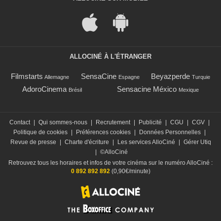
ALLOCINÉ À L'ÉTRANGER
Filmstarts
SensaCine
Beyazperde
Allemagne
Espagne
Turquie
AdoroCinema
Sensacine México
Brésil
Mexique
Contact
|
Qui sommes-nous
|
Recrutement
|
Publicité
|
CGU
|
CGV
|
Politique de cookies
|
Préférences cookies
|
Données Personnelles
|
Revue de presse
|
Charte d'écriture
|
Les services AlloCiné
|
Gérer Utiq
|
©AlloCiné
Retrouvez tous les horaires et infos de votre cinéma sur le numéro AlloCiné :
0 892 892 892
(0,90€/minute)