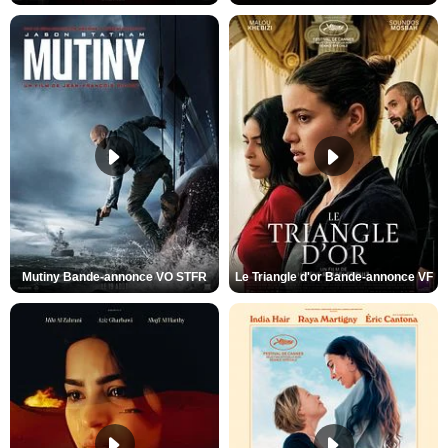
Mutiny Bande-annonce VO STFR
Le Triangle d'or Bande-annonce VF