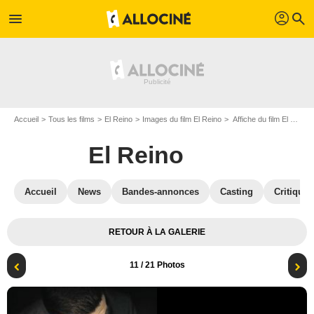
profil
menu
search
Accueil
Tous les films
El Reino
Images du film El Reino
Affiche du film El Reino - Photo 11
El Reino
Accueil
News
Bandes-annonces
Casting
Critiques
RETOUR À LA GALERIE
11
/ 21 Photos