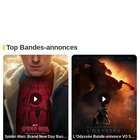
Top Bandes-annonces
Spider-Man: Brand New Day Bande-annonce VO STFR
L'Odyssée Bande-annonce VO STFR