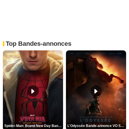
Top Bandes-annonces
Spider-Man: Brand New Day Bande-annonce VO STFR
L'Odyssée Bande-annonce VO STFR