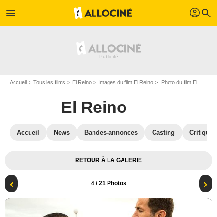
profil
menu
search
Accueil
Tous les films
El Reino
Images du film El Reino
Photo du film El Reino - Photo 4
El Reino
Accueil
News
Bandes-annonces
Casting
Critiques
RETOUR À LA GALERIE
4
/ 21 Photos