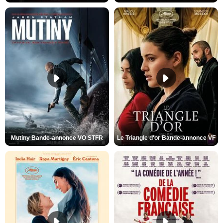
Mutiny Bande-annonce VO STFR
Le Triangle d'or Bande-annonce VF