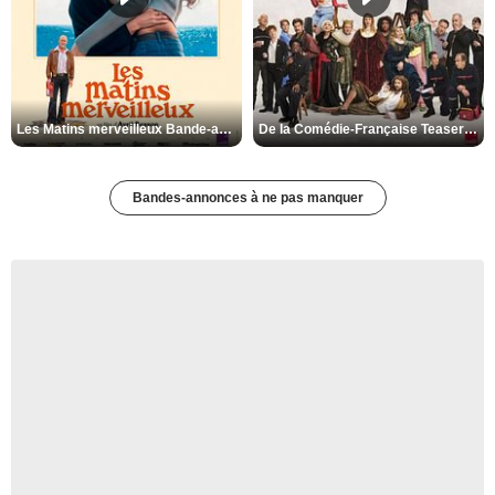
Les Matins merveilleux Bande-annonce VF
De la Comédie-Française Teaser VF
Bandes-annonces à ne pas manquer