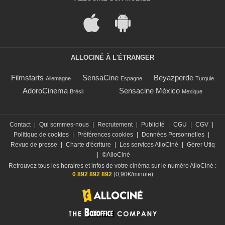
ALLOCINÉ À L'ÉTRANGER
Filmstarts
SensaCine
Beyazperde
Allemagne
Espagne
Turquie
AdoroCinema
Sensacine México
Brésil
Mexique
Contact
|
Qui sommes-nous
|
Recrutement
|
Publicité
|
CGU
|
CGV
|
Politique de cookies
|
Préférences cookies
|
Données Personnelles
|
Revue de presse
|
Charte d'écriture
|
Les services AlloCiné
|
Gérer Utiq
|
©AlloCiné
Retrouvez tous les horaires et infos de votre cinéma sur le numéro AlloCiné :
0 892 892 892
(0,90€/minute)