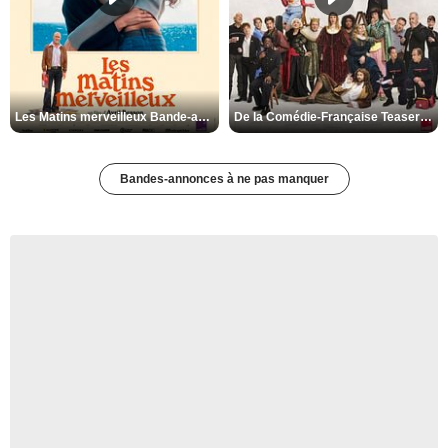
Les Matins merveilleux Bande-annonce VF
De la Comédie-Française Teaser VF
Bandes-annonces à ne pas manquer