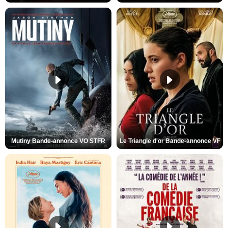
Mutiny Bande-annonce VO STFR
Le Triangle d'or Bande-annonce VF