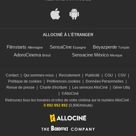
ALLOCINÉ À L'ÉTRANGER
Filmstarts
SensaCine
Beyazperde
Allemagne
Espagne
Turquie
AdoroCinema
Sensacine México
Brésil
Mexique
Contact
|
Qui sommes-nous
|
Recrutement
|
Publicité
|
CGU
|
CGV
|
Politique de cookies
|
Préférences cookies
|
Données Personnelles
|
Revue de presse
|
Charte d'écriture
|
Les services AlloCiné
|
Gérer Utiq
|
©AlloCiné
Retrouvez tous les horaires et infos de votre cinéma sur le numéro AlloCiné :
0 892 892 892
(0,90€/minute)