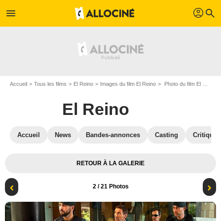
profil
menu
search
Accueil
Tous les films
El Reino
Images du film El Reino
Photo du film El Reino - Photo 2
El Reino
Accueil
News
Bandes-annonces
Casting
Critiques
RETOUR À LA GALERIE
2
/ 21 Photos