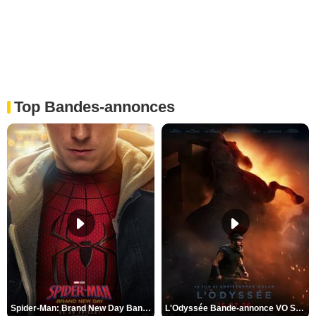
Top Bandes-annonces
Spider-Man: Brand New Day Bande-annonce VO STFR
L'Odyssée Bande-annonce VO STFR