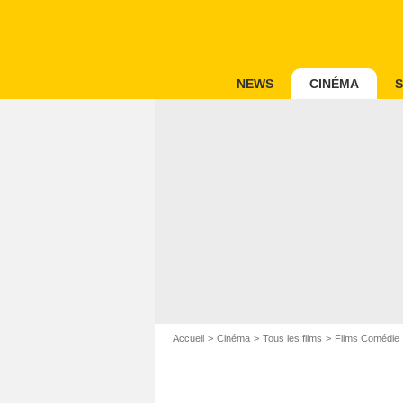
NEWS
CINÉMA
S
Accueil
Cinéma
Tous les films
Films Comédie