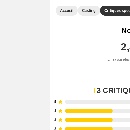
Accueil
Casting
Critiques spec
No
2
En savoir plus
3 CRITI
5
4
3
2