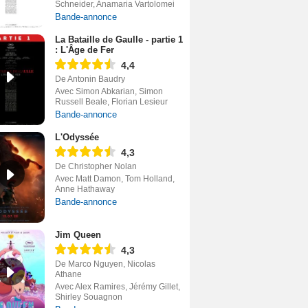
Schneider, Anamaria Vartolomei
Bande-annonce
La Bataille de Gaulle - partie 1
: L'Âge de Fer
4,4
De Antonin Baudry
Avec Simon Abkarian, Simon
Russell Beale, Florian Lesieur
Bande-annonce
L'Odyssée
4,3
De Christopher Nolan
Avec Matt Damon, Tom Holland,
Anne Hathaway
Bande-annonce
Jim Queen
4,3
De Marco Nguyen, Nicolas
Athane
Avec Alex Ramires, Jérémy Gillet,
Shirley Souagnon