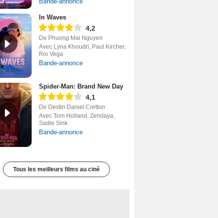
Bande-annonce
In Waves
4,2
De Phuong Mai Nguyen
Avec Lyna Khoudri, Paul Kircher,
Rio Vega
Bande-annonce
Spider-Man: Brand New Day
4,1
De Destin Daniel Cretton
Avec Tom Holland, Zendaya,
Sadie Sink
Bande-annonce
Tous les meilleurs films au ciné