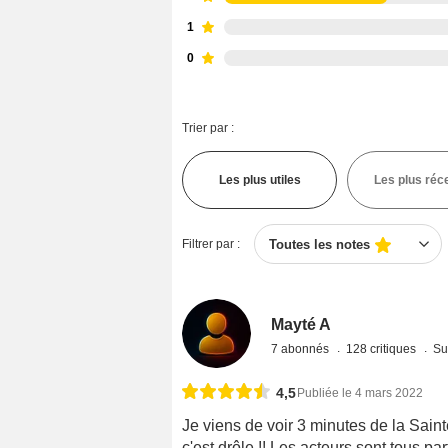
1
0
Trier par :
Les plus utiles
Les plus réc
Filtrer par :
Toutes les notes
Mayté A
7 abonnés
128 critiques
Su
4,5
Publiée le 4 mars 2022
Je viens de voir 3 minutes de la Sainte
c'est drôle !! Les acteurs sont tous pa