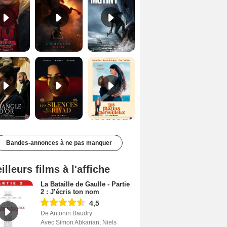
Le Triangle d'or Bande-annonce VF
Les Silences de Riyad Bande-annonce VO STFR
Les Matins merveilleux Bande-annonce VF
Bandes-annonces à ne pas manquer
illeurs films à l'affiche
La Bataille de Gaulle - Partie
2 : J’écris ton nom
4,5
De Antonin Baudry
Avec Simon Abkarian, Niels