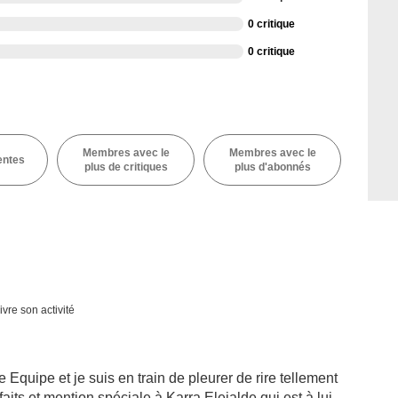
0 critique
0 critique
Membres avec le
Membres avec le
entes
plus de critiques
plus d'abonnés
ivre son activité
 Equipe et je suis en train de pleurer de rire tellement
rfaits et mention spéciale à Karra Elejalde qui est à lui