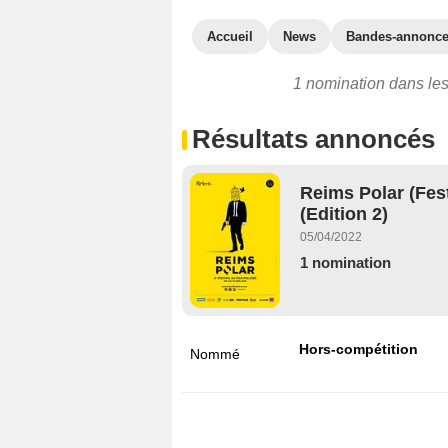
Accueil
News
Bandes-annonc
1 nomination dans les f
Résultats annoncés
Reims Polar (Fest
(Edition 2)
05/04/2022
1 nomination
Hors-compétition
Nommé