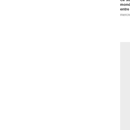
monde
entre
mercr