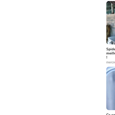
Spid
meill
!
mercr
Ce so