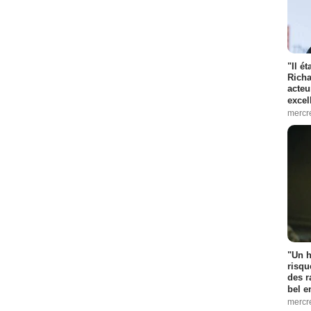
"Il é
Richa
acteu
excel
mercr
"Un h
risqu
des r
bel 
mercr