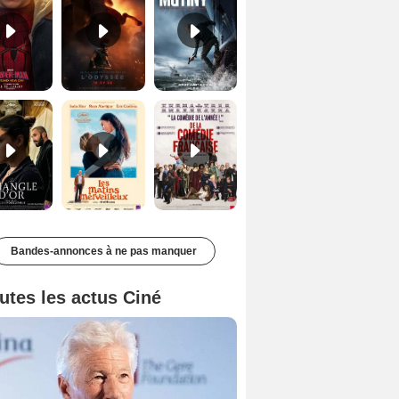
Le Triangle d'or Bande-annonce VF
Les Matins merveilleux Bande-annonce VF
De la Comédie-Française Teaser VF
Bandes-annonces à ne pas manquer
utes les actus Ciné