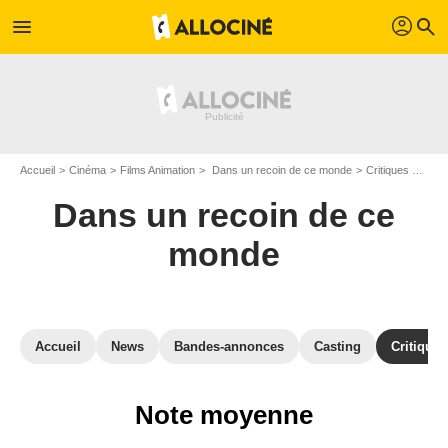
profil
menu
search
Accueil
Cinéma
Films Animation
Dans un recoin de ce monde
Critiques du film Dans un recoin de ce monde
Dans un recoin de ce
monde
Accueil
News
Bandes-annonces
Casting
Critiques
Note moyenne