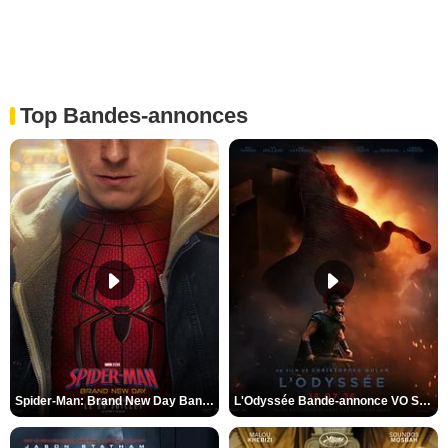
Top Bandes-annonces
Spider-Man: Brand New Day Bande-annonce VO STFR
L'Odyssée Bande-annonce VO STFR