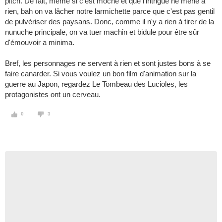
pitch. De fait, même si c'est moche et que l'intrigue ne mène à
rien, bah on va lâcher notre larmichette parce que c'est pas gentil
de pulvériser des paysans. Donc, comme il n'y a rien à tirer de la
nunuche principale, on va tuer machin et bidule pour être sûr
d'émouvoir a minima.
Bref, les personnages ne servent à rien et sont justes bons à se
faire canarder. Si vous voulez un bon film d'animation sur la
guerre au Japon, regardez Le Tombeau des Lucioles, les
protagonistes ont un cerveau.
0
3