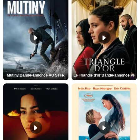
Mutiny Bande-annonce VO STFR
Le Triangle d'or Bande-annonce VF