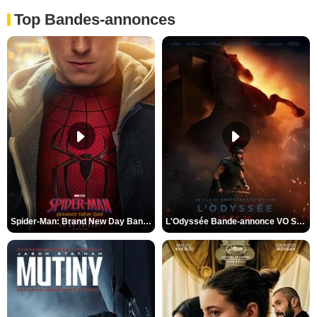
Top Bandes-annonces
Spider-Man: Brand New Day Bande-annonce VO STFR
L'Odyssée Bande-annonce VO STFR