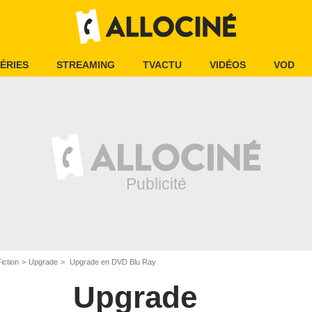
ÉRIES
STREAMING
TVACTU
VIDÉOS
VOD
iction
Upgrade
Upgrade en DVD Blu Ray
Upgrade