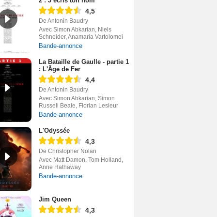
2 : J’écris ton nom
4,5
De Antonin Baudry
Avec Simon Abkarian, Niels
Schneider, Anamaria Vartolomei
Bande-annonce
La Bataille de Gaulle - partie 1
: L'Âge de Fer
4,4
De Antonin Baudry
Avec Simon Abkarian, Simon
Russell Beale, Florian Lesieur
Bande-annonce
L'Odyssée
4,3
De Christopher Nolan
Avec Matt Damon, Tom Holland,
Anne Hathaway
Bande-annonce
Jim Queen
4,3