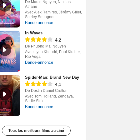
De Marco Nguyen, Nicolas
Athane
Avec Alex Ramires, Jérémy Gillet,
Shirley Souagnon
Bande-annonce
In Waves
4,2
De Phuong Mai Nguyen
Avec Lyna Khoudri, Paul Kircher,
Rio Vega
Bande-annonce
Spider-Man: Brand New Day
4,1
De Destin Daniel Cretton
Avec Tom Holland, Zendaya,
Sadie Sink
Bande-annonce
Tous les meilleurs films au ciné