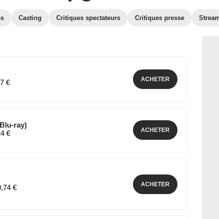
es
Casting
Critiques spectateurs
Critiques presse
Strea
ACHETER
07 €
lu-ray)
ACHETER
14 €
ACHETER
0,74 €