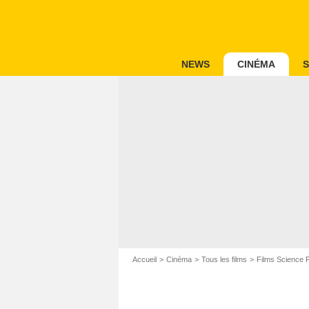
NEWS
CINÉMA
S
Accueil
Cinéma
Tous les films
Films Science F