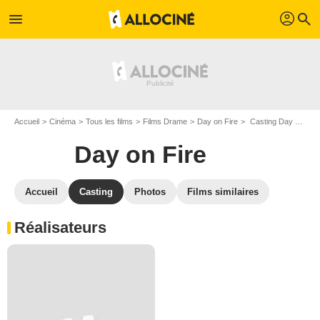
profil
menu
search
Accueil
Cinéma
Tous les films
Films Drame
Day on Fire
Casting Day on Fire
Day on Fire
Accueil
Casting
Photos
Films similaires
Réalisateurs