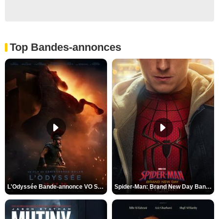
Top Bandes-annonces
L'Odyssée Bande-annonce VO STFR
Spider-Man: Brand New Day Bande-annonce VO STFR