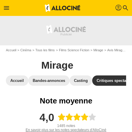
profil
menu
search
Accueil
Cinéma
Tous les films
Films Science Fiction
Mirage
Avis Mirage
Av
Mirage
Accueil
Bandes-annonces
Casting
Critiques spectateu
Note moyenne
4,0
1485 notes
En savoir plus sur les notes spectateurs d'AlloCiné