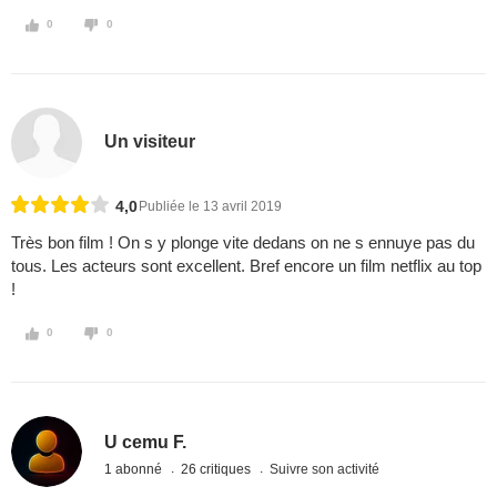
0
0
Un visiteur
4,0
Publiée le 13 avril 2019
Très bon film ! On s y plonge vite dedans on ne s ennuye pas du
tous. Les acteurs sont excellent. Bref encore un film netflix au top
!
0
0
U cemu F.
1 abonné
26 critiques
Suivre son activité