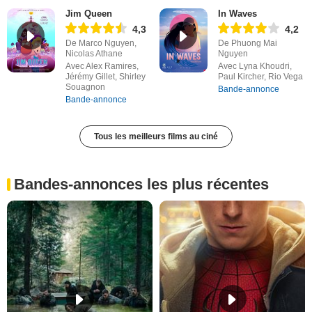
Jim Queen
In Waves
4,3
4,2
De Marco Nguyen,
De Phuong Mai
Nicolas Athane
Nguyen
Avec Alex Ramires,
Avec Lyna Khoudri,
Jérémy Gillet, Shirley
Paul Kircher, Rio Vega
Souagnon
Bande-annonce
Bande-annonce
Tous les meilleurs films au ciné
Bandes-annonces les plus récentes