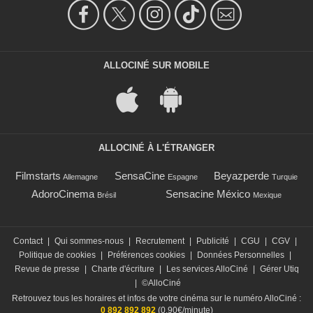
ALLOCINÉ SUR MOBILE
ALLOCINÉ À L'ÉTRANGER
Filmstarts
SensaCine
Beyazperde
Allemagne
Espagne
Turquie
AdoroCinema
Sensacine México
Brésil
Mexique
Contact
|
Qui sommes-nous
|
Recrutement
|
Publicité
|
CGU
|
CGV
|
Politique de cookies
|
Préférences cookies
|
Données Personnelles
|
Revue de presse
|
Charte d'écriture
|
Les services AlloCiné
|
Gérer Utiq
|
©AlloCiné
Retrouvez tous les horaires et infos de votre cinéma sur le numéro AlloCiné :
0 892 892 892
(0,90€/minute)