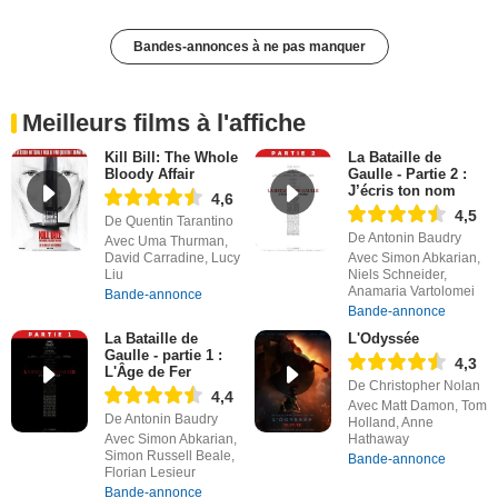
Bandes-annonces à ne pas manquer
Meilleurs films à l'affiche
Kill Bill: The Whole
La Bataille de
Bloody Affair
Gaulle - Partie 2 :
J’écris ton nom
4,6
4,5
De Quentin Tarantino
De Antonin Baudry
Avec Uma Thurman,
David Carradine, Lucy
Avec Simon Abkarian,
Liu
Niels Schneider,
Anamaria Vartolomei
Bande-annonce
Bande-annonce
La Bataille de
L'Odyssée
Gaulle - partie 1 :
4,3
L'Âge de Fer
De Christopher Nolan
4,4
Avec Matt Damon, Tom
De Antonin Baudry
Holland, Anne
Avec Simon Abkarian,
Hathaway
Simon Russell Beale,
Bande-annonce
Florian Lesieur
Bande-annonce