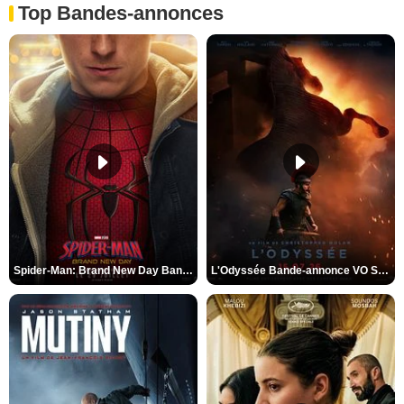
Top Bandes-annonces
Spider-Man: Brand New Day Bande-annonce VO STFR
L'Odyssée Bande-annonce VO STFR